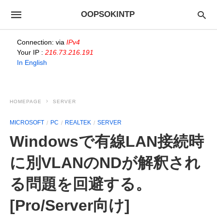
OOPSOKINTP
Connection: via
IPv4
Your IP :
216.73.216.191
In English
HOMEPAGE
SERVER
MICROSOFT
PC
REALTEK
SERVER
Windowsで有線LAN接続時
に別VLANのNDが解釈され
る問題を回避する。
[Pro/Server向け]