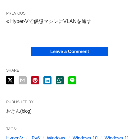
PREVIOUS
« Hyper-Vで仮想マシンにVLANを通す
Leave a Comment
SHARE
PUBLISHED BY
おきん(blog)
TAGS:
Hyper-V
IPv6
Windows
Windows 10
Windows 11