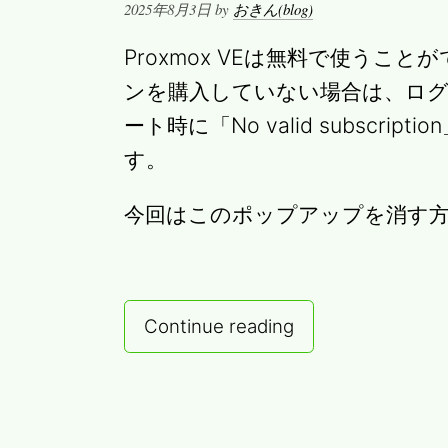
Posted
2025年8月3日
by
おきん(blog)
on
Proxmox VEは無料で使うこ
ンを購入していない場合は、ロ
ート時に「No valid subscr
す。
今回はこのポップアップを消す
Continue reading