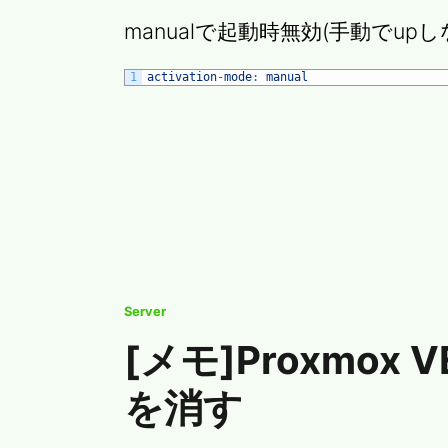
manualで起動時無効(手動でup
1
activation
-
mode
:
manual
Server
[メモ]Proxmo
を消す