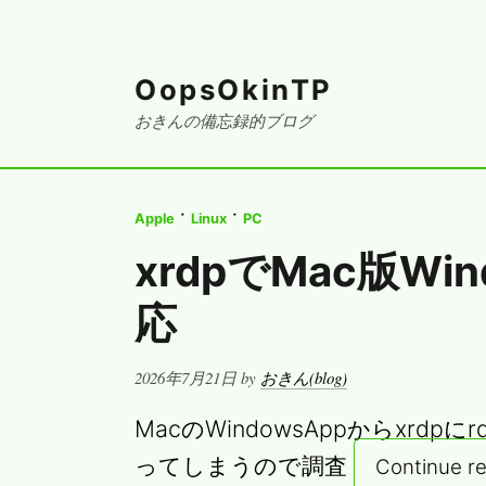
OopsOkinTP
おきんの備忘録的ブログ
·
·
Apple
Linux
PC
xrdpでMac版Win
応
Posted
2026年7月21日
by
おきん(blog)
on
MacのWindowsAppからxrd
ってしまうので調査
Continue r