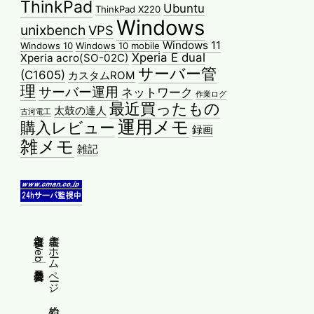
ThinkPad
Ubuntu
ThinkPad X220
Windows
unixbench
VPS
Windows 11
Windows 10
Windows 10 mobile
Xperia E dual
Xperia acro(SO-02C)
サーバー管
(C1605)
カスタムROM
理
サーバー運用
ネットワーク
作業ログ
最近買ったもの
太鼓の達人
古河電工
運用メモ
購入レビュー
録画
雑メモ
雑記
縦書きWeb普及委員会
縦書きホームページ、始めませんか？