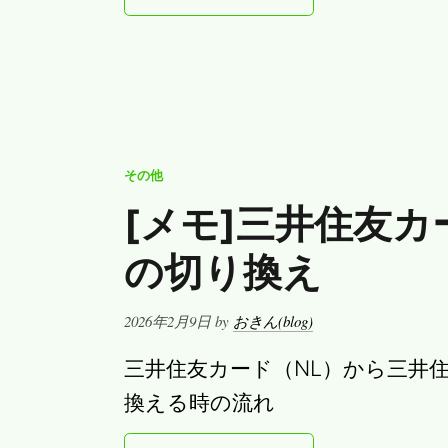
その他
[メモ]三井住友カ
の切り換え
Posted
2026年2月9日
by
おきん(blog)
on
三井住友カード（NL）から三井住
換える時の流れ