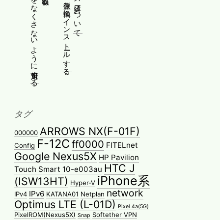
Yoga 670のペンをなくさないように対策する
WindowsにPMMP派生を簡単にインストールする
タグ
ARROWS NX(F-01F)
000000
F-12C
ff0000
FITELnet
Config
Google Nexus5X
HP Pavilion
HTC J
Touch Smart 10-e003au
iPhone系
(ISW13HT)
Hyper-V
network
IPv6
IPv4
KATANA01
Netplan
Optimus LTE (L-01D)
Pixel 4a(5G)
PixelROM(Nexus5X)
Softether VPN
Snap