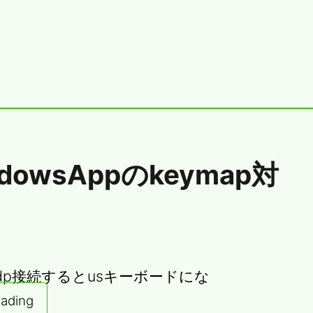
dowsAppのkeymap対
pにrdp接続するとusキーボードにな
eading