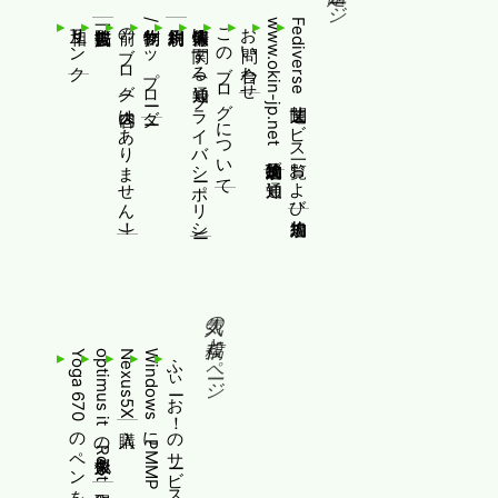
相互リンク
前のブログ(内容はありません！)
制作物/アップローダー
個人情報等に関する通知(プライバシーポリシー)
このブログについて
お問い合わせ
www.okin-jp.net 追加規約及び通知
Fediverse関連サービス一覧および追加規約
人気の投稿とページ
optimus itの擬似永久Root取得
Nexus5X購入
ふぃーお！のサービス終了について