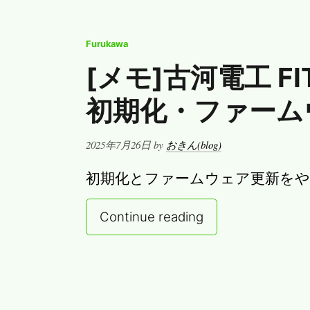
Furukawa
[メモ]古河電工 FIT
初期化・ファーム
Posted
2025年7月26日
by
おきん(blog)
on
初期化とファームウェア更新を
Continue reading