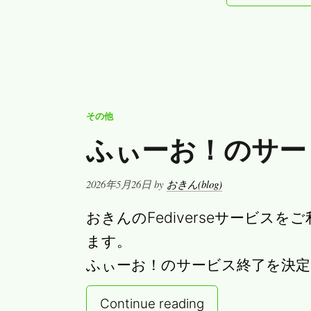
その他
ふぃーお！のサー
Posted
2026年5月26日
by
おきん(blog)
on
おきんのFediverseサービス
ます。
ふぃーお！のサービス終了を決
Continue reading