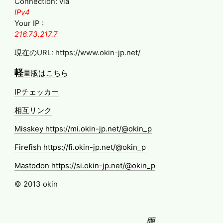
Connection: via
IPv4
Your IP :
216.73.217.7
現在のURL: https://www.okin-jp.net/
軽
量版はこちら
IPチェッカー
相互リンク
Misskey https://mi.okin-jp.net/@okin_p
Firefish https://fi.okin-jp.net/@okin_p
Mastodon https://si.okin-jp.net/@okin_p
© 2013 okin
固定ページ