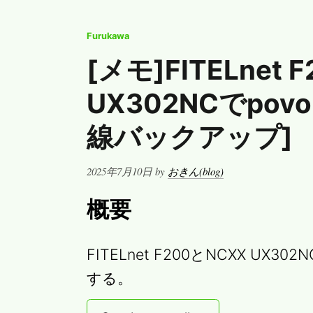
Furukawa
[メモ]FITELnet 
UX302NCでpo
線バックアップ]
Posted
2025年7月10日
by
おきん(blog)
on
概要
FITELnet F200とNCXX UX3
する。