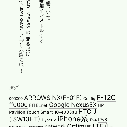
Android4.4なF-01FでもWALKMANアプリが使いたい！
Gateway SX2885 N34DでOSX86の夢を見るだけ
タグ
F-12C
ARROWS NX(F-01F)
000000
Config
Google Nexus5X
ff0000
FITELnet
HP
HTC J
Pavilion Touch Smart 10-e003au
iPhone系
(ISW13HT)
IPv6
Hyper-V
IPv4
Optimus LTE (L-
network