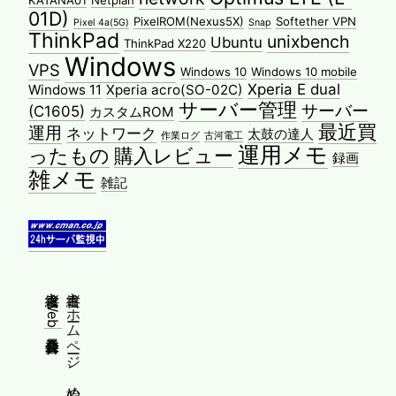
KATANA01
Netplan
01D)
PixelROM(Nexus5X)
Softether VPN
Pixel 4a(5G)
Snap
ThinkPad
unixbench
Ubuntu
ThinkPad X220
Windows
VPS
Windows 10
Windows 10 mobile
Xperia E dual
Windows 11
Xperia acro(SO-02C)
サーバー管理
サーバー
(C1605)
カスタムROM
最近買
運用
ネットワーク
太鼓の達人
作業ログ
古河電工
運用メモ
ったもの
購入レビュー
録画
雑メモ
雑記
縦書きWeb普及委員会
縦書きホームページ、始めませんか？