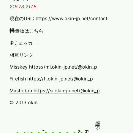
216.73.217.8
現在のURL: https://www.okin-jp.net/contact
軽
量版はこちら
IPチェッカー
相互リンク
Misskey https://mi.okin-jp.net/@okin_p
Firefish https://fi.okin-jp.net/@okin_p
Mastodon https://si.okin-jp.net/@okin_p
© 2013 okin
固定ページ