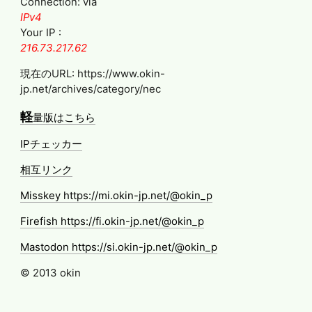
Connection: via
IPv4
Your IP :
216.73.217.62
現在のURL: https://www.okin-
jp.net/archives/category/nec
軽
量版はこちら
IPチェッカー
相互リンク
Misskey https://mi.okin-jp.net/@okin_p
Firefish https://fi.okin-jp.net/@okin_p
Mastodon https://si.okin-jp.net/@okin_p
© 2013 okin