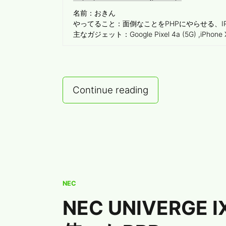
名前：おきん
やってること：面倒なことをPHPにやらせる、I
主なガジェット：Google Pixel 4a (5G) ,iPhon
[メ
Continue reading
モ]
最
近
触
っ
て
NEC
い
NEC UNIVERGE 
た
ル