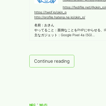
https://fedifile.net/@okin_p/p
https://twpf.jp/okin_p
http://profile.hatena.ne.jp/okin_p/
名前：おきん
やってること：面倒なことをPHPにやらせる、I
主なガジェット：Google Pixel 4a (5G)…
NEC
Continue reading
UNIVERGE
IX2215
で
route_map
を
使
·
NEC
Wi-Fi