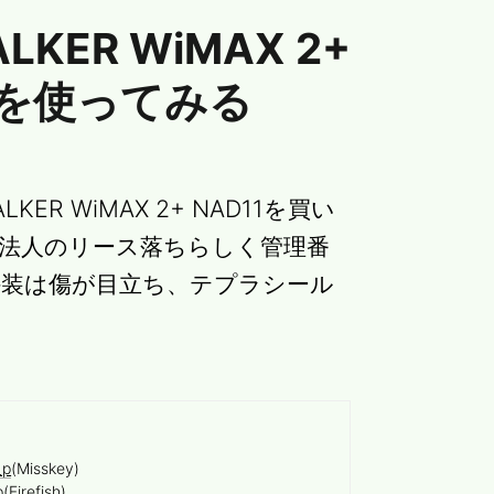
LKER WiMAX 2+
o Aを使ってみる
ER WiMAX 2+ NAD11を買い
。法人のリース落ちらしく管理番
外装は傷が目立ち、テプラシール
_p
(Misskey)
p
(Firefish)