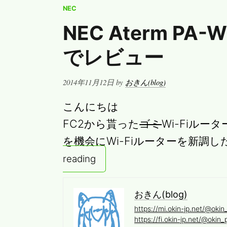
WiMAX
NEC
2+
NEC Aterm PA
NAD11
と
でレビュー
IIJmio
A
Posted
2014年11月12日
by
おきん(blog)
を
on
使
こんにちは
っ
FC2から貰った
ゴミ
Wi-Fiル
て
を機会にWi-Fiルーターを新調
み
reading
る
おきん(blog)
https://mi.okin-jp.net/@okin
https://fi.okin-jp.net/@okin_