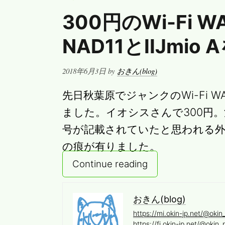
っ
300円のWi-Fi WA
た
PBR
NAD11とIIJmi
Posted
2018年6月3日
by
おきん(blog)
on
先日秋葉原でジャンクのWi-Fi WALK
ました。イオシスさんで300円
号が記載されていたと思われる
の痕が有りました。
Continue reading
おきん(blog)
https://mi.okin-jp.net/@okin
https://fi.okin-jp.net/@okin_