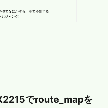
Pv6でなにかする、車で移動する
e XS(ジャンク),…
IX2215でroute_mapを