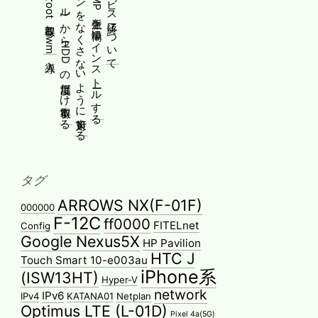
ESXiのssh(シェル)からHDDの温度だけ取得する
Yoga 670のペンをなくさないように対策する
WindowsにPMMP派生を簡単にインストールする
タグ
ARROWS NX(F-01F)
000000
F-12C
ff0000
FITELnet
Config
Google Nexus5X
HP Pavilion
HTC J
Touch Smart 10-e003au
iPhone系
(ISW13HT)
Hyper-V
network
IPv6
IPv4
KATANA01
Netplan
Optimus LTE (L-01D)
Pixel 4a(5G)