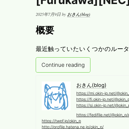
[Furukawa][NEC
Posted
2025年7月9日
by
おきん(blog)
on
概要
最近触っていたいくつかのルー
Continue reading
おきん(blog)
https://mi.okin-jp.net/@okin
https://fi.okin-jp.net/@okin_
https://si.okin-jp.net/@okin_
https://fedifile.net/@okin_p/p
https://twpf.jp/okin_p
http://profile.hatena.ne.jp/okin_p/