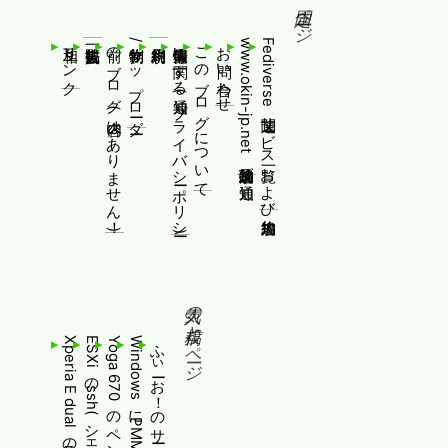
固定ページ
相互リンク
前のブログ(内容はありません！)
制作物/アップローダー
個人情報等に関する通知(プライバシーポリシー)
このブログについて
お問い合わせ
www.okin-jp.net 追加規約及び通知
Fediverse関連サービス一覧および追加規約
人気の投稿とページ
Xperia E dualのroot取得とcwm導入
ふぃーお！のサービス終了について