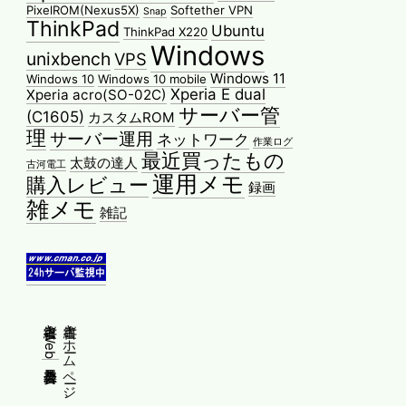
PixelROM(Nexus5X)
Softether VPN
Snap
ThinkPad
Ubuntu
ThinkPad X220
Windows
unixbench
VPS
Windows 11
Windows 10
Windows 10 mobile
Xperia E dual
Xperia acro(SO-02C)
サーバー管
(C1605)
カスタムROM
理
サーバー運用
ネットワーク
作業ログ
最近買ったもの
太鼓の達人
古河電工
運用メモ
購入レビュー
録画
雑メモ
雑記
縦書きWeb普及委員会