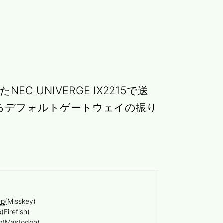
 UNIVERGE IX2215で送
t)によるデフォルトゲートウェイの振り
_p
(Misskey)
p
(Firefish)
p
(Mastodon)