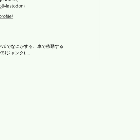
p
(Mastodon)
rofile/
Pv6でなにかする、車で移動する
e XS(ジャンク),…