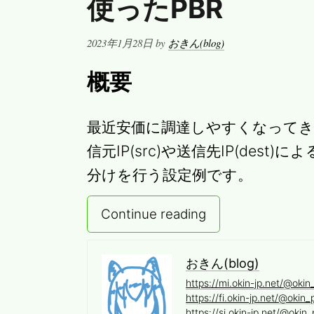
使ったPBR
ー
タ
Posted
2023年1月28日
by
おきん(blog)
ー
on
[Allied-
概要
Telesis]
[Century
最近安価に調達しやすくなってきたNEC
Systems]
信元IP(src)や送信先IP(des
[Fujitsu]
分けを行う設定例です。
[Furukawa]
[NEC]
[Yamaha]
Continue reading
おきん(blog)
https://mi.okin-jp.net/@okin
https://fi.okin-jp.net/@okin_
https://si.okin-jp.net/@okin_