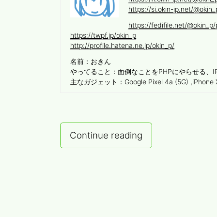
https://si.okin-jp.net/@okin_
https://fedifile.net/@okin_p/p
https://twpf.jp/okin_p
http://profile.hatena.ne.jp/okin_p/
名前：おきん
やってること：面倒なことをPHPにやらせる、I
主なガジェット：Google Pixel 4a (5G) ,iPhon
300
Continue reading
円
の
Wi-
Fi
WALKER