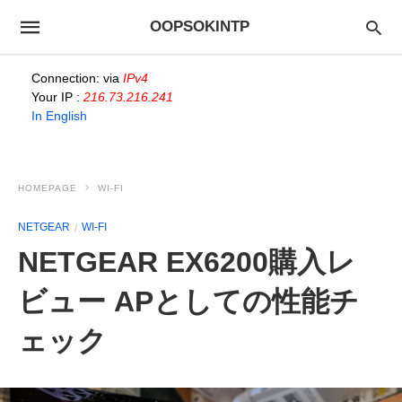
OOPSOKINTP
Connection: via
IPv4
Your IP :
216.73.216.241
In English
HOMEPAGE
WI-FI
NETGEAR
WI-FI
NETGEAR EX6200購入レ
ビュー APとしての性能チ
ェック