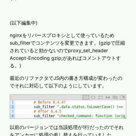
(以下編集中)
nginxをリバースプロキシとして使っているため
sub_filterでコンテンツを変更できます。(gzipで圧縮
されていると効かないのでproxy_set_header
Accept-Encoding gzip;があればコメントアウトす
る。)
最近のリファクタでJS内の書き方構成が変わったの
でそれに対応して以下のようにしています。
1
# Before 8.4.4?
2
sub
_
filter
".data.status.toLowerCase() !== 'acti
3
# After 8.4.5
4
sub
_
filter
"checked_command: function (orig_cmd)
以前のバージョンでは当該処理が1行だったのでそれ
をアンカーに処理の差し替えを行っていました。