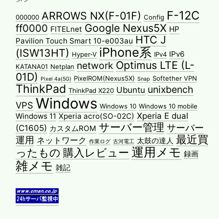
F-12C
ARROWS NX(F-01F)
000000
Config
Google Nexus5X
ff0000
FITELnet
HP
HTC J
Pavilion Touch Smart 10-e003au
iPhone系
(ISW13HT)
IPv6
Hyper-V
IPv4
Optimus LTE (L-
network
KATANA01
Netplan
01D)
PixelROM(Nexus5X)
Softether VPN
Pixel 4a(5G)
Snap
ThinkPad
unixbench
Ubuntu
ThinkPad X220
Windows
VPS
Windows 10
Windows 10 mobile
Xperia E dual
Windows 11
Xperia acro(SO-02C)
サーバー管理
サーバー
(C1605)
カスタムROM
最近買
運用
ネットワーク
太鼓の達人
作業ログ
古河電工
運用メモ
ったもの
購入レビュー
録画
雑メモ
雑記