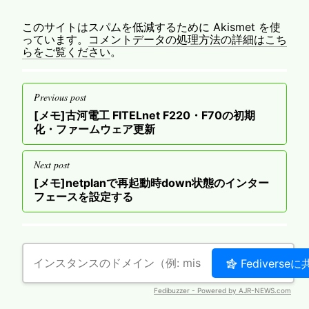
このサイトはスパムを低減するために Akismet を使
っています。
コメントデータの処理方法の詳細はこち
らをご覧ください
。
投
Previous post
稿
Previous
[メモ]古河電工 FITELnet F220・F70の初期
ナ
post
化・ファームウェア更新
ビ
ゲ
Next post
ー
Next
[メモ]netplanで再起動時down状態のインター
post
フェースを設定する
シ
ョ
ン