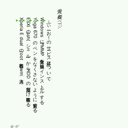
人気の投稿とページ
Xperia E dualのroot取得とcwm導入
ESXiのssh(シェル)からHDDの温度だけ取得する
Yoga 670のペンをなくさないように対策する
WindowsにPMMP派生を簡単にインストールする
ふぃーお！のサービス終了について
タグ