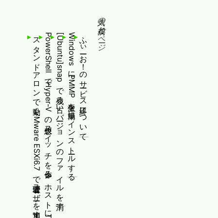
人気の投稿とページ
スタンドアロンで動くVMware ESXi6.7で管理者ユーザーを追加する
PowerShellでHyper-Vの仮想スイッチを作る&ホストにTagged VLANを追加する[Pro/Server向け]
[Ubuntu]snapで残る古いバージョンのファイルを消す
WindowsにPMMP派生を簡単にインストールする
ふぃーお！のサービス終了について