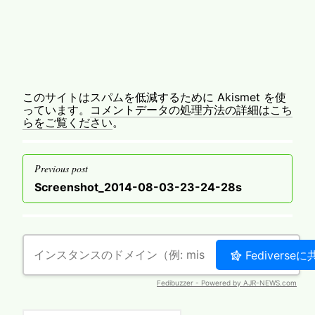
このサイトはスパムを低減するために Akismet を使
っています。
コメントデータの処理方法の詳細はこち
らをご覧ください
。
投
Previous post
稿
Previous
Screenshot_2014-08-03-23-24-28s
ナ
post
ビ
ゲ
ー
シ
ョ
ン