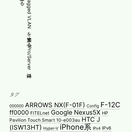
タグ
F-12C
ARROWS NX(F-01F)
000000
Config
Google Nexus5X
ff0000
FITELnet
HP
HTC J
Pavilion Touch Smart 10-e003au
iPhone系
(ISW13HT)
IPv6
Hyper-V
IPv4