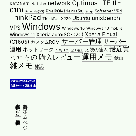
Optimus LTE (L-
network
KATANA01
Netplan
01D)
PixelROM(Nexus5X)
Softether VPN
Pixel 4a(5G)
Snap
ThinkPad
unixbench
Ubuntu
ThinkPad X220
Windows
VPS
Windows 10
Windows 10 mobile
Xperia E dual
Windows 11
Xperia acro(SO-02C)
サーバー管理
サーバー
(C1605)
カスタムROM
最近買
運用
ネットワーク
太鼓の達人
作業ログ
古河電工
運用メモ
ったもの
購入レビュー
録画
雑メモ
雑記
縦書きWeb普及委員会
縦書きホームページ、始めませんか？