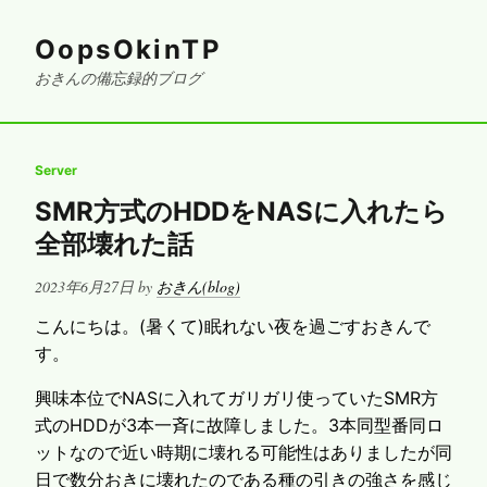
OopsOkinTP
おきんの備忘録的ブログ
Server
SMR方式のHDDをNASに入れたら
全部壊れた話
Posted
2023年6月27日
by
おきん(blog)
on
こんにちは。(暑くて)眠れない夜を過ごすおきんで
す。
興味本位でNASに入れてガリガリ使っていたSMR方
式のHDDが3本一斉に故障しました。
3本同型番同ロ
ットなので近い時期に壊れる可能性はありましたが同
日で数分おきに壊れたのである種の引きの強さを感じ