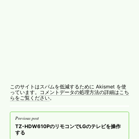
このサイトはスパムを低減するために Akismet を使
っています。
コメントデータの処理方法の詳細はこち
らをご覧ください
。
投
Previous post
稿
Previous
TZ-HDW610PのリモコンでLGのテレビを操作
ナ
post
する