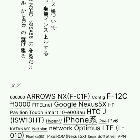
ESXiのssh(シェル)からHDDの温度だけ取得する
Gateway SX2885 N34DでOSX86の夢を見るだけ
WindowsにPMMP派生を簡単にインストールする
タグ
F-12C
ARROWS NX(F-01F)
000000
Config
Google Nexus5X
ff0000
FITELnet
HP
HTC J
Pavilion Touch Smart 10-e003au
iPhone系
(ISW13HT)
IPv6
Hyper-V
IPv4
Optimus LTE (L-
network
KATANA01
Netplan
01D)
PixelROM(Nexus5X)
Softether VPN
Pixel 4a(5G)
Snap