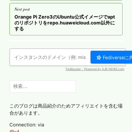
ビ
ゲ
Next post
ー
Next
Orange Pi Zero3のUbuntu公式イメージでapt
post
のリポジトリをrepo.huaweicloud.com以外に
シ
する
ョ
ン
検
索:
このブログは商品紹介のためアフィリエイトを含む場
合があります。
Connection: via
IPv4