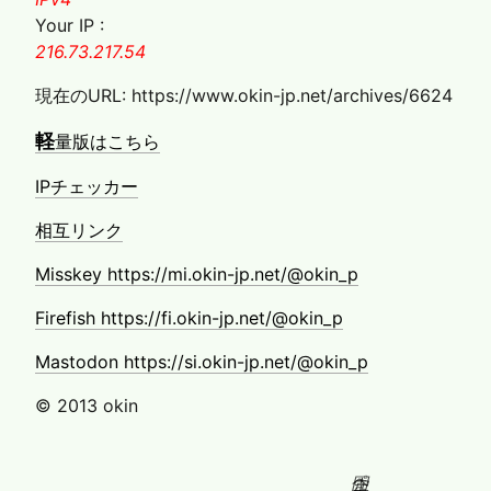
Your IP :
216.73.217.54
現在のURL: https://www.okin-jp.net/archives/6624
軽
量版はこちら
IPチェッカー
相互リンク
Misskey https://mi.okin-jp.net/@okin_p
Firefish https://fi.okin-jp.net/@okin_p
Mastodon https://si.okin-jp.net/@okin_p
© 2013 okin
固定ページ