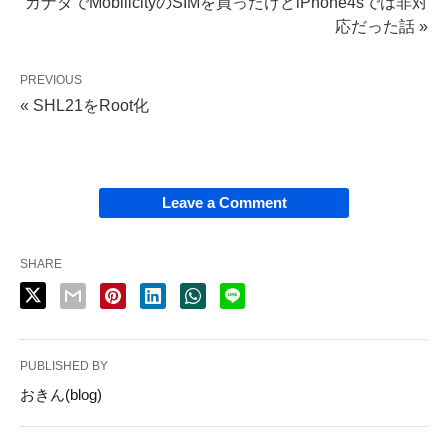
カナダでMobilicityのSIMを買ったけどiPhone4sでは非対
応だった話 »
PREVIOUS
« SHL21をRoot化
Leave a Comment
SHARE
PUBLISHED BY
おきん(blog)