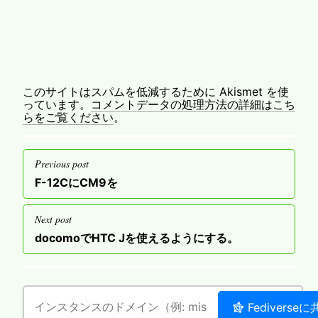
このサイトはスパムを低減するために Akismet を使
っています。
コメントデータの処理方法の詳細はこち
らをご覧ください
。
投
Previous post
稿
Previous
F-12CにCM9を
ナ
post
ビ
Next post
ゲ
Next
docomoでHTC Jを使えるようにする。
post
ー
シ
ョ
ン