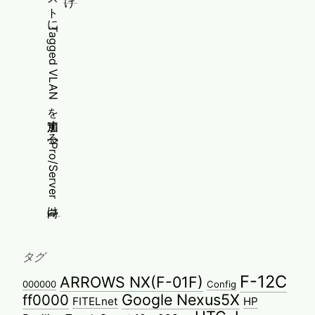
タグ
F-12C
ARROWS NX(F-01F)
000000
Config
Google Nexus5X
ff0000
FITELnet
HP