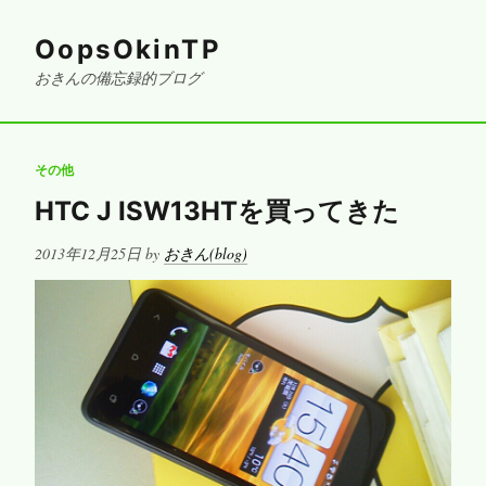
OopsOkinTP
おきんの備忘録的ブログ
その他
HTC J ISW13HTを買ってきた
Posted
2013年12月25日
by
おきん(blog)
on