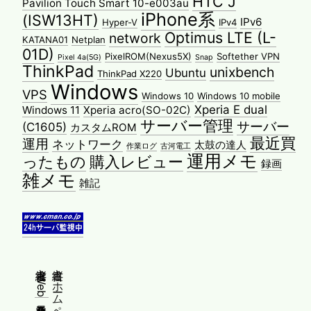
HTC J
Pavilion Touch Smart 10-e003au
iPhone系
(ISW13HT)
IPv6
Hyper-V
IPv4
Optimus LTE (L-
network
KATANA01
Netplan
01D)
PixelROM(Nexus5X)
Softether VPN
Pixel 4a(5G)
Snap
ThinkPad
unixbench
Ubuntu
ThinkPad X220
Windows
VPS
Windows 10
Windows 10 mobile
Xperia E dual
Windows 11
Xperia acro(SO-02C)
サーバー管理
サーバー
(C1605)
カスタムROM
最近買
運用
ネットワーク
太鼓の達人
作業ログ
古河電工
運用メモ
ったもの
購入レビュー
録画
雑メモ
雑記
縦書きWeb普及委員会