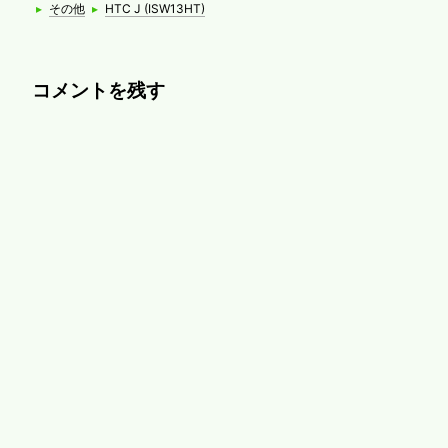
Categories
Tags
▸
その他
▸
HTC J (ISW13HT)
コメントを残す