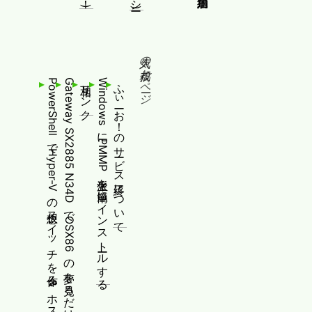
人気の投稿とページ
PowerShellでHyper-Vの仮想スイッチを作る&ホストにTagged VLANを追加する[Pro/Server向け]
Gateway SX2885 N34DでOSX86の夢を見るだけ
相互リンク
WindowsにPMMP派生を簡単にインストールする
ふぃーお！のサービス終了について