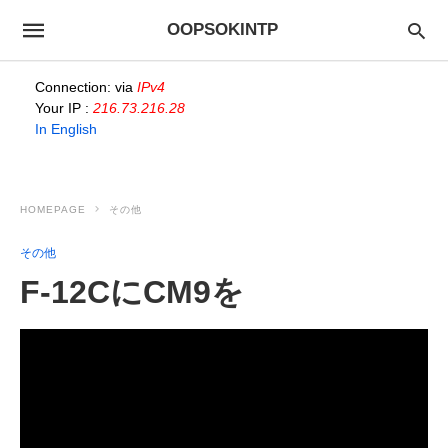
OOPSOKINTP
Connection: via
IPv4
Your IP :
216.73.216.28
In English
HOMEPAGE
その他
その他
F-12CにCM9を