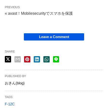
PREVIOUS
« avast！Mobilesecurityでスマホを保護
Leave a Comment
SHARE
PUBLISHED BY
おきん(blog)
TAGS:
F-12C