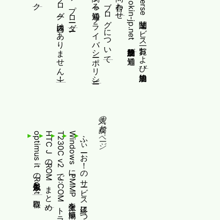
前のブログ(内容はありません！)
制作物/アップローダー
個人情報等に関する通知(プライバシーポリシー)
このブログについて
www.okin-jp.net 追加規約及び通知
Fediverse関連サービス一覧および追加規約
人気の投稿とページ
optimus itの擬似永久Root取得
HTC JのROMまとめ
T230C v2でJ:COMトラモジ視聴する
WindowsにPMMP派生を簡単にインストールする
ふぃーお！のサービス終了について