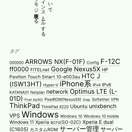
タグ
F-12C
ARROWS NX(F-01F)
000000
Config
Google Nexus5X
ff0000
FITELnet
HP
HTC J
Pavilion Touch Smart 10-e003au
iPhone系
(ISW13HT)
IPv6
Hyper-V
IPv4
Optimus LTE (L-
network
KATANA01
Netplan
01D)
PixelROM(Nexus5X)
Softether VPN
Pixel 4a(5G)
Snap
ThinkPad
unixbench
Ubuntu
ThinkPad X220
Windows
VPS
Windows 10
Windows 10 mobile
Xperia E dual
Windows 11
Xperia acro(SO-02C)
サーバー管理
サーバー
(C1605)
カスタムROM