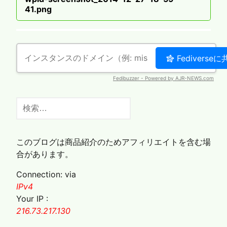
ナ
post
41.png
ビ
ゲ
ー
シ
ョ
ン
検
索:
このブログは商品紹介のためアフィリエイトを含む場
合があります。
Connection: via
IPv4
Your IP :
216.73.217.130