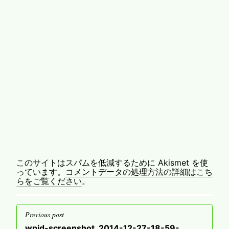
このサイトはスパムを低減するために Akismet を使
っています。
コメントデータの処理方法の詳細はこち
らをご覧ください
。
投
Previous post
稿
Previous
wpid-screenshot_2014-12-27-18-59-