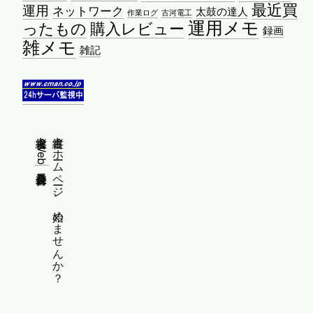
最近買
運用
ネットワーク
太鼓の達人
作業ログ
古河電工
運用メモ
ったもの
購入レビュー
録画
雑メモ
雑記
縦書きWeb普及委員会
縦書きホームページ、始めませんか？