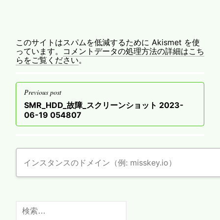
このサイトはスパムを低減するために Akismet を使
っています。
コメントデータの処理方法の詳細はこち
らをご覧ください
。
投
Previous post
稿
Previous
SMR_HDD_故障_スクリーンショット 2023-
ナ
post
06-19 054807
ビ
ゲ
ー
シ
ョ
ン
検
索: