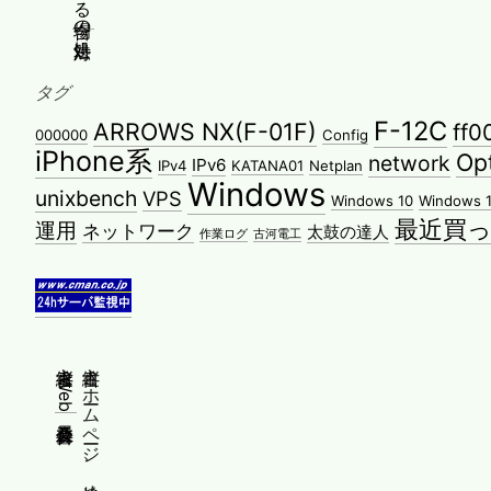
タグ
F-12C
ARROWS NX(F-01F)
ff0
000000
Config
iPhone系
Op
network
IPv6
IPv4
KATANA01
Netplan
Windows
unixbench
VPS
Windows 10
Windows 1
最近買
運用
ネットワーク
太鼓の達人
作業ログ
古河電工
縦書きWeb普及委員会
縦書きホームページ、始めませんか？