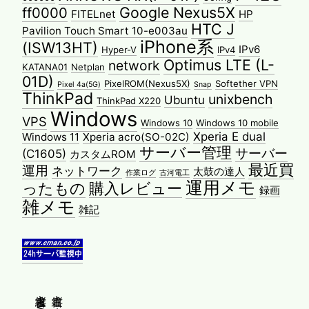
Google Nexus5X
ff0000
FITELnet
HP
HTC J
Pavilion Touch Smart 10-e003au
iPhone系
(ISW13HT)
IPv6
Hyper-V
IPv4
Optimus LTE (L-
network
KATANA01
Netplan
01D)
PixelROM(Nexus5X)
Softether VPN
Pixel 4a(5G)
Snap
ThinkPad
unixbench
Ubuntu
ThinkPad X220
Windows
VPS
Windows 10
Windows 10 mobile
Xperia E dual
Windows 11
Xperia acro(SO-02C)
サーバー管理
サーバー
(C1605)
カスタムROM
最近買
運用
ネットワーク
太鼓の達人
作業ログ
古河電工
運用メモ
ったもの
購入レビュー
録画
雑メモ
雑記
縦書きWeb普及委員会