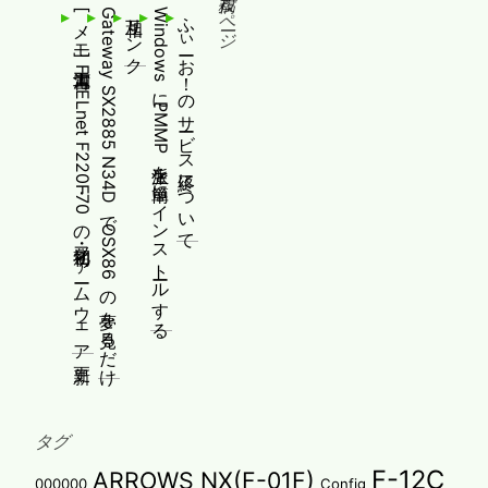
人気の投稿とページ
[メモ]古河電工 FITELnet F220・F70の初期化・ファームウェア更新
Gateway SX2885 N34DでOSX86の夢を見るだけ
相互リンク
WindowsにPMMP派生を簡単にインストールする
ふぃーお！のサービス終了について
タグ
F-12C
ARROWS NX(F-01F)
000000
Config