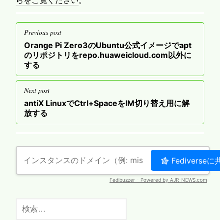
投
Previous post
稿
Previous
Orange Pi Zero3のUbuntu公式イメージでapt
ナ
post
のリポジトリをrepo.huaweicloud.com以外に
する
ビ
ゲ
Next post
ー
Next
antiX LinuxでCtrl+SpaceをIM切り替え用に解
シ
post
放する
ョ
ン
検
索: