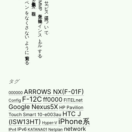
Yoga 670のペンをなくさないように対策する
WindowsにPMMP派生を簡単にインストールする
ふぃーお！のサービス終了について
タグ
ARROWS NX(F-01F)
000000
F-12C
ff0000
FITELnet
Config
Google Nexus5X
HP Pavilion
HTC J
Touch Smart 10-e003au
iPhone系
(ISW13HT)
Hyper-V
network
IPv6
IPv4
KATANA01
Netplan