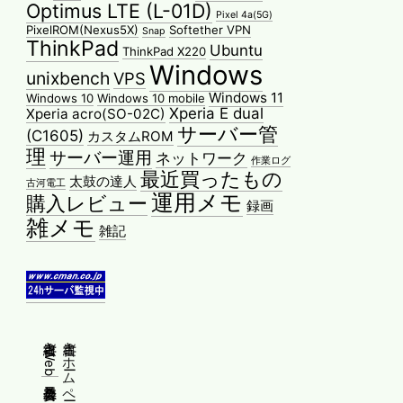
Optimus LTE (L-01D)
Pixel 4a(5G)
PixelROM(Nexus5X)
Softether VPN
Snap
ThinkPad
Ubuntu
ThinkPad X220
Windows
unixbench
VPS
Windows 11
Windows 10
Windows 10 mobile
Xperia E dual
Xperia acro(SO-02C)
サーバー管
(C1605)
カスタムROM
理
サーバー運用
ネットワーク
作業ログ
最近買ったもの
太鼓の達人
古河電工
運用メモ
購入レビュー
録画
雑メモ
雑記
縦書きWeb普及委員会