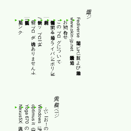
固定ページ
相互リンク
前のブログ(内容はありません！)
制作物/アップローダー
個人情報等に関する通知(プライバシーポリシー)
このブログについて
お問い合わせ
www.okin-jp.net 追加規約及び通知
Fediverse関連サービス一覧および追加規約
人気の投稿とページ
Nexus5X購入
optimus itの擬似永久Root取得