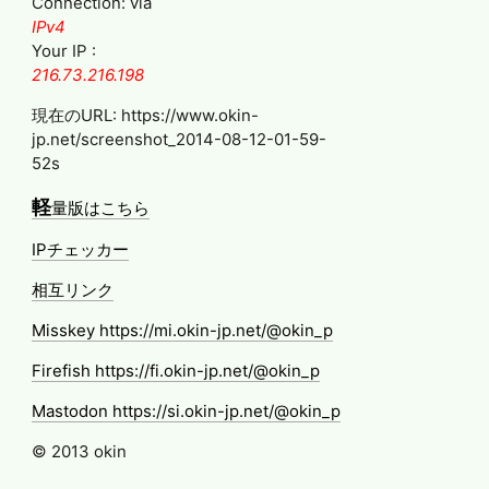
Connection: via
IPv4
Your IP :
216.73.216.198
現在のURL: https://www.okin-
jp.net/screenshot_2014-08-12-01-59-
52s
軽
量版はこちら
IPチェッカー
相互リンク
Misskey https://mi.okin-jp.net/@okin_p
Firefish https://fi.okin-jp.net/@okin_p
Mastodon https://si.okin-jp.net/@okin_p
© 2013 okin