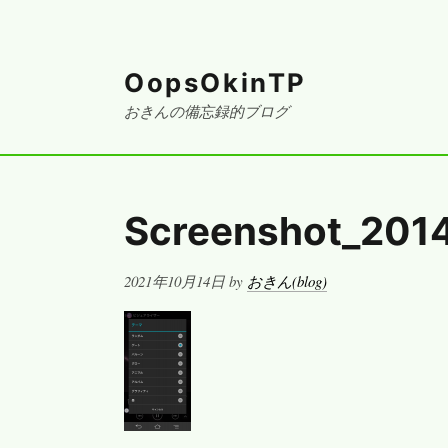
OopsOkinTP
おきんの備忘録的ブログ
Screenshot_201
Posted
2021年10月14日
by
おきん(blog)
on