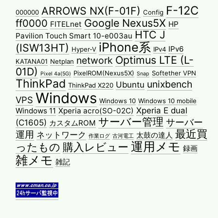
F-12C
ARROWS NX(F-01F)
000000
Config
Google Nexus5X
ff0000
FITELnet
HP
HTC J
Pavilion Touch Smart 10-e003au
iPhone系
(ISW13HT)
IPv6
Hyper-V
IPv4
Optimus LTE (L-
network
KATANA01
Netplan
01D)
PixelROM(Nexus5X)
Softether VPN
Pixel 4a(5G)
Snap
ThinkPad
unixbench
Ubuntu
ThinkPad X220
Windows
VPS
Windows 10
Windows 10 mobile
Xperia E dual
Windows 11
Xperia acro(SO-02C)
サーバー管理
サーバー
(C1605)
カスタムROM
最近買
運用
ネットワーク
太鼓の達人
作業ログ
古河電工
運用メモ
ったもの
購入レビュー
録画
雑メモ
雑記