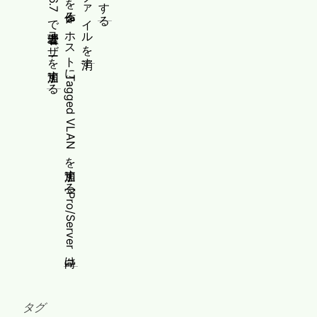
PowerShellでHyper-Vの仮想スイッチを作る&ホストにTagged VLANを追加する[Pro/Server向け]
タグ