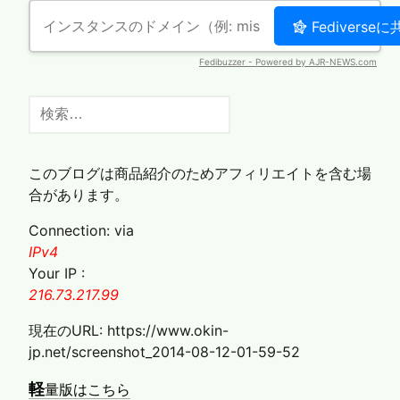
ゲ
ー
シ
ョ
ン
検
索:
このブログは商品紹介のためアフィリエイトを含む場
合があります。
Connection: via
IPv4
Your IP :
216.73.217.99
現在のURL: https://www.okin-
jp.net/screenshot_2014-08-12-01-59-52
軽
量版はこちら