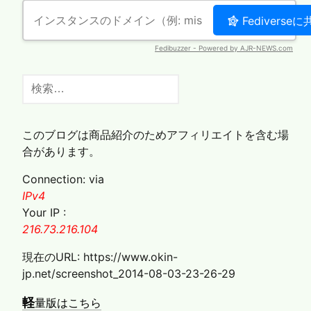
ゲ
ー
シ
ョ
ン
検
索:
このブログは商品紹介のためアフィリエイトを含む場
合があります。
Connection: via
IPv4
Your IP :
216.73.216.104
現在のURL: https://www.okin-
jp.net/screenshot_2014-08-03-23-26-29
軽
量版はこちら