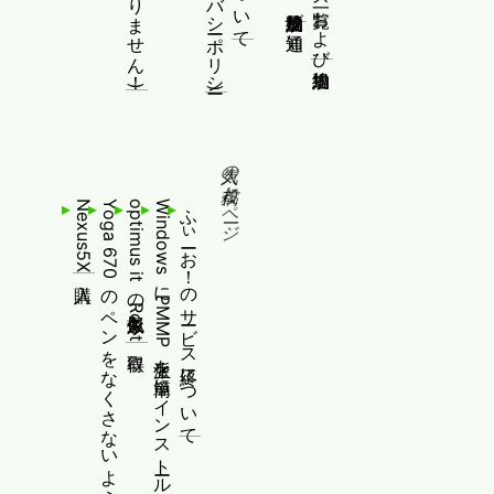
人気の投稿とページ
Nexus5X購入
Yoga 670のペンをなくさないように対策する
optimus itの擬似永久Root取得
WindowsにPMMP派生を簡単にインストールする
ふぃーお！のサービス終了について