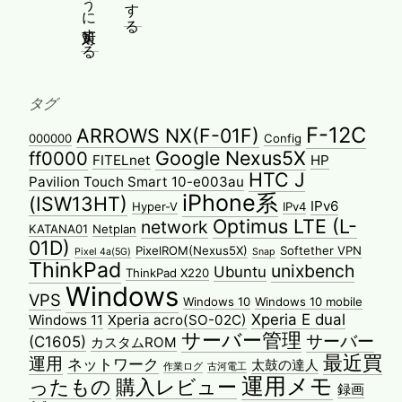
タグ
F-12C
ARROWS NX(F-01F)
000000
Config
Google Nexus5X
ff0000
FITELnet
HP
HTC J
Pavilion Touch Smart 10-e003au
iPhone系
(ISW13HT)
IPv6
Hyper-V
IPv4
Optimus LTE (L-
network
KATANA01
Netplan
01D)
PixelROM(Nexus5X)
Softether VPN
Pixel 4a(5G)
Snap
ThinkPad
unixbench
Ubuntu
ThinkPad X220
Windows
VPS
Windows 10
Windows 10 mobile
Xperia E dual
Windows 11
Xperia acro(SO-02C)
サーバー管理
サーバー
(C1605)
カスタムROM
最近買
運用
ネットワーク
太鼓の達人
作業ログ
古河電工
運用メモ
ったもの
購入レビュー
録画