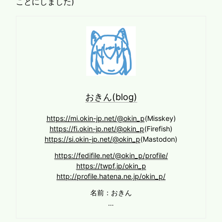
ことにしました)
おきん(blog)
https://mi.okin-jp.net/@okin_p
(Misskey)
https://fi.okin-jp.net/@okin_p
(Firefish)
https://si.okin-jp.net/@okin_p
(Mastodon)
https://fedifile.net/@okin_p/profile/
https://twpf.jp/okin_p
http://profile.hatena.ne.jp/okin_p/
名前：おきん
…