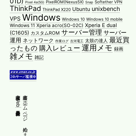
01D)
PixelROM(Nexus5X)
Softether VPN
Pixel 4a(5G)
Snap
ThinkPad
unixbench
Ubuntu
ThinkPad X220
Windows
VPS
Windows 10
Windows 10 mobile
Xperia E dual
Windows 11
Xperia acro(SO-02C)
サーバー管理
サーバー
(C1605)
カスタムROM
最近買
運用
ネットワーク
太鼓の達人
作業ログ
古河電工
運用メモ
ったもの
購入レビュー
録画
雑メモ
雑記
縦書きWeb普及委員会
縦書きホームページ、始めませんか？