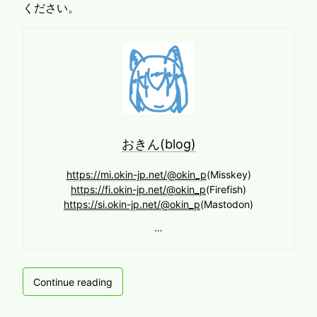
ください。
おきん(blog)
https://mi.okin-jp.net/@okin_p
(Misskey)
https://fi.okin-jp.net/@okin_p
(Firefish)
https://si.okin-jp.net/@okin_p
(Mastodon)
…
VPN
Continue reading
サ
ー