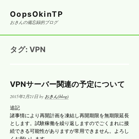
OopsOkinTP
おきんの備忘録的ブログ
タグ:
VPN
VPNサーバー関連の予定について
Posted
2015年2月21日
by
おきん(blog)
on
追記
諸事情により再開計画を凍結し再開期限を無期限延長
とします。試験稼働を繰り返しますのでごくまれに接
続できる可能性がありますが常用できません。よろし
くお願いします。