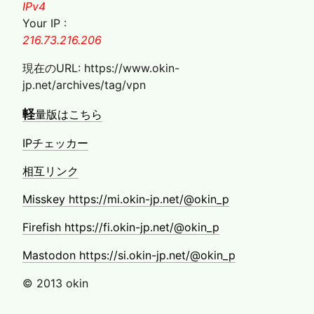
を
IPv4
変
Your IP :
更
216.73.216.206
し
ま
現在のURL: https://www.okin-
す
jp.net/archives/tag/vpn
軽
量版はこちら
IPチェッカー
相互リンク
Misskey https://mi.okin-jp.net/@okin_p
Firefish https://fi.okin-jp.net/@okin_p
Mastodon https://si.okin-jp.net/@okin_p
© 2013 okin