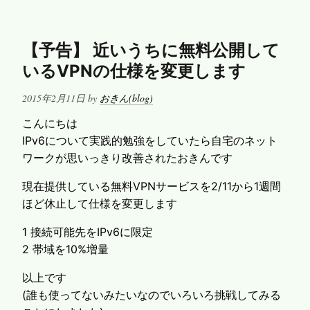
バ
ー
関
【予告】 近いうちに無料公開して
連
いるVPNの仕様を変更します
の
予
Posted
2015年2月11日
by
おきん(blog)
定
on
に
こんにちは
つ
IPv6について実践的勉強をしていたら自宅のネット
い
ワークが思いっきり改善されたおきんです
て
現在提供している無料VPNサービスを2/11から1週間
ほど休止して仕様を変更します
1 接続可能先をIPv6に限定
2 帯域を10%増量
以上です
(誰も使ってないみたいなのでいろいろ挑戦してみる