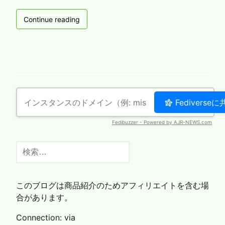
【予
Continue reading
告】
近
い
う
ち
に
無
料
公
開
し
検
て
索:
い
る
VPN
このブログは商品紹介のためアフィリエイトを含む場
の
合があります。
仕
様
Connection: via