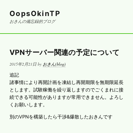
OopsOkinTP
おきんの備忘録的ブログ
VPNサーバー関連の予定について
Posted
2015年2月21日
by
おきん(blog)
on
追記
諸事情により再開計画を凍結し再開期限を無期限延長
とします。試験稼働を繰り返しますのでごくまれに接
続できる可能性がありますが常用できません。よろし
くお願いします。
別のVPNを構築したら干渉&爆散したおきんです