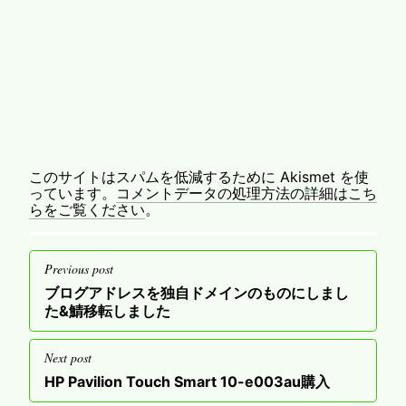
このサイトはスパムを低減するために Akismet を使
っています。
コメントデータの処理方法の詳細はこち
らをご覧ください
。
投
Previous post
稿
Previous
ブログアドレスを独自ドメインのものにしまし
ナ
post
た&鯖移転しました
ビ
ゲ
Next post
ー
Next
HP Pavilion Touch Smart 10-e003au購入
post