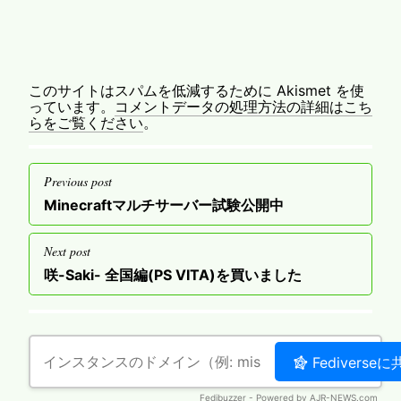
このサイトはスパムを低減するために Akismet を使
っています。
コメントデータの処理方法の詳細はこち
らをご覧ください
。
投
Previous post
稿
Previous
Minecraftマルチサーバー試験公開中
ナ
post
ビ
Next post
ゲ
Next
咲-Saki- 全国編(PS VITA)を買いました
post
ー
シ
ョ
ン