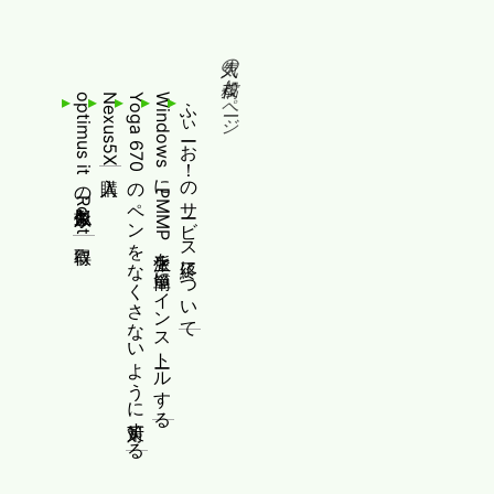
人気の投稿とページ
optimus itの擬似永久Root取得
Nexus5X購入
Yoga 670のペンをなくさないように対策する
WindowsにPMMP派生を簡単にインストールする
ふぃーお！のサービス終了について