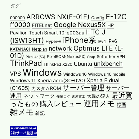
タグ
F-12C
ARROWS NX(F-01F)
000000
Config
Google Nexus5X
ff0000
FITELnet
HP
HTC J
Pavilion Touch Smart 10-e003au
iPhone系
(ISW13HT)
IPv6
Hyper-V
IPv4
Optimus LTE (L-
network
KATANA01
Netplan
01D)
PixelROM(Nexus5X)
Softether VPN
Pixel 4a(5G)
Snap
ThinkPad
unixbench
Ubuntu
ThinkPad X220
Windows
VPS
Windows 10
Windows 10 mobile
Xperia E dual
Windows 11
Xperia acro(SO-02C)
サーバー管理
サーバー
(C1605)
カスタムROM
最近買
運用
ネットワーク
太鼓の達人
作業ログ
古河電工
運用メモ
ったもの
購入レビュー
録画
雑メモ
雑記