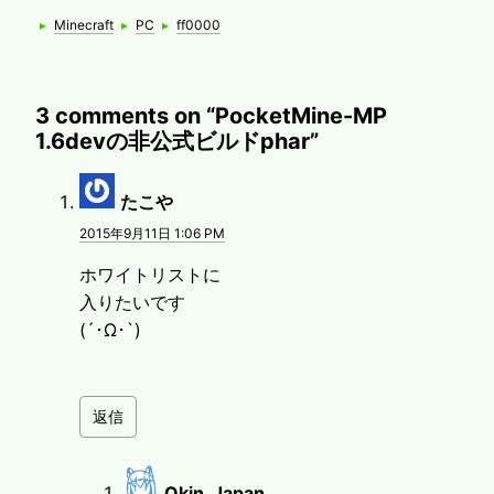
Categories
Tags
▸
Minecraft
▸
PC
▸
ff0000
3 comments on “
PocketMine-MP
1.6devの非公式ビルドphar
”
より:
たこや
2015年9月11日 1:06 PM
ホワイトリストに
入りたいです
(´･Ω･`)
返信
より:
Okin_Japan