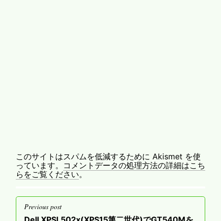
このサイトはスパムを低減するために Akismet を使
っています。
コメントデータの処理方法の詳細はこち
らをご覧ください
。
投
Previous post
稿
Previous
Dell XPSL502x(XPS15第二世代)でGT540Mを