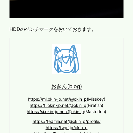
HDDのベンチマークをおいておきます。
おきん(blog)
https://mi.okin-jp.net/@okin_p
(Misskey)
https://fi.okin-jp.net/@okin_p
(Firefish)
https://si.okin-jp.net/@okin_p
(Mastodon)
https://fedifile.net/@okin_p/profile/
https://twpf.jp/okin_p