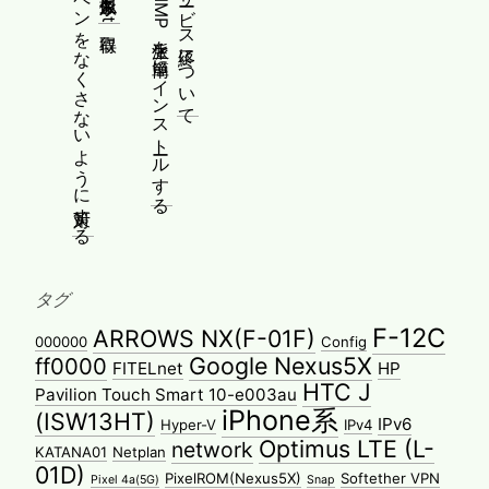
Yoga 670のペンをなくさないように対策する
WindowsにPMMP派生を簡単にインストールする
タグ
F-12C
ARROWS NX(F-01F)
000000
Config
Google Nexus5X
ff0000
FITELnet
HP
HTC J
Pavilion Touch Smart 10-e003au
iPhone系
(ISW13HT)
IPv6
Hyper-V
IPv4
Optimus LTE (L-
network
KATANA01
Netplan
01D)
PixelROM(Nexus5X)
Softether VPN
Pixel 4a(5G)
Snap