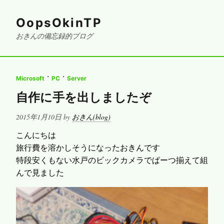
OopsOkinTP
おきんの備忘録的ブログ
·
·
Microsoft
PC
Server
自作に手を出しましたぞ
Posted
2015年1月10日
by
おきん(blog)
on
こんにちは
旅行費を溶かしそうになったおきんです
特段安くもない水戸のビックカメラでぱーつ揃えて組
んで見ました