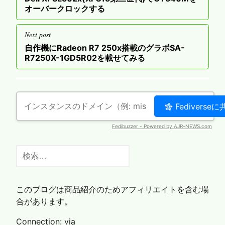
ナ
post
オーバークロックする
ビ
ゲ
Next post
ー
Next
自作機にRadeon R7 250x搭載のグラボSA-
post
R7250X-1GD5R02を載せてみる
シ
ョ
ン
検
索:
このブログは商品紹介のためアフィリエイトを含む場
合があります。
Connection: via