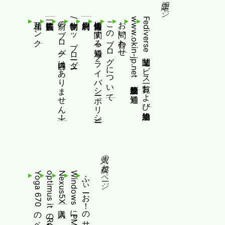
固定ページ
相互リンク
前のブログ(内容はありません！)
制作物/アップローダー
個人情報等に関する通知(プライバシーポリシー)
このブログについて
お問い合わせ
www.okin-jp.net 追加規約及び通知
Fediverse関連サービス一覧および追加規約
人気の投稿とページ
optimus itの擬似永久Root取得
Nexus5X購入
ふぃーお！のサービス終了について