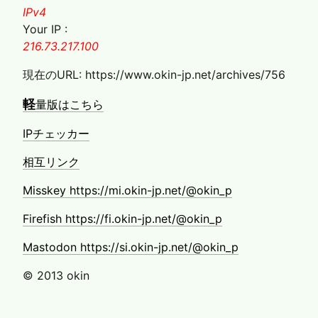
IPv4
Your IP :
216.73.217.100
現在のURL: https://www.okin-jp.net/archives/756
軽
量版はこちら
IPチェッカー
相互リンク
Misskey https://mi.okin-jp.net/@okin_p
Firefish https://fi.okin-jp.net/@okin_p
Mastodon https://si.okin-jp.net/@okin_p
© 2013 okin