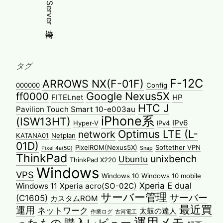
タグ
F-12C
ARROWS NX(F-01F)
000000
Config
Google Nexus5X
ff0000
FITELnet
HP
HTC J
Pavilion Touch Smart 10-e003au
iPhone系
(ISW13HT)
IPv6
Hyper-V
IPv4
Optimus LTE (L-
network
KATANA01
Netplan
01D)
PixelROM(Nexus5X)
Softether VPN
Pixel 4a(5G)
Snap
ThinkPad
unixbench
Ubuntu
ThinkPad X220
Windows
VPS
Windows 10
Windows 10 mobile
Xperia E dual
Windows 11
Xperia acro(SO-02C)
サーバー管理
サーバー
(C1605)
カスタムROM
最近買
運用
ネットワーク
太鼓の達人
作業ログ
古河電工
運用メモ
ったもの
購入レビュー