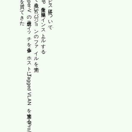
PowerShellでHyper-Vの仮想スイッチを作る&ホストにTagged VLANを追加する[Pro/Server向け]
[Ubuntu]snapで残る古いバージョンのファイルを消す
WindowsにPMMP派生を簡単にインストールする