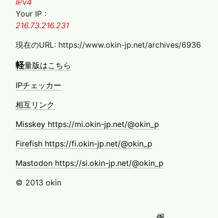
IPv4
Your IP :
216.73.216.231
現在のURL: https://www.okin-jp.net/archives/6936
軽
量版はこちら
IPチェッカー
相互リンク
Misskey https://mi.okin-jp.net/@okin_p
Firefish https://fi.okin-jp.net/@okin_p
Mastodon https://si.okin-jp.net/@okin_p
© 2013 okin
固定ページ