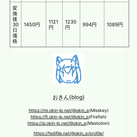
変
換
後
1121
1230
30
1450円
994円
1089円
円
円
日
価
格
おきん(blog)
https://mi.okin-jp.net/@okin_p
(Misskey)
https://fi.okin-jp.net/@okin_p
(Firefish)
https://si.okin-jp.net/@okin_p
(Mastodon)
https://fedifile.net/@okin_p/profile/