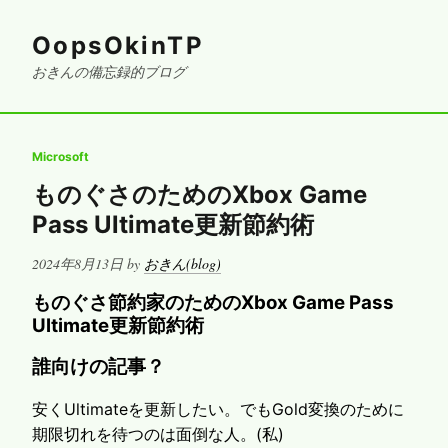
OopsOkinTP
おきんの備忘録的ブログ
Microsoft
ものぐさのためのXbox Game
Pass Ultimate更新節約術
Posted
2024年8月13日
by
おきん(blog)
on
ものぐさ節約家のためのXbox Game Pass
Ultimate更新節約術
誰向けの記事？
安くUltimateを更新したい。でもGold変換のために
期限切れを待つのは面倒な人。(私)