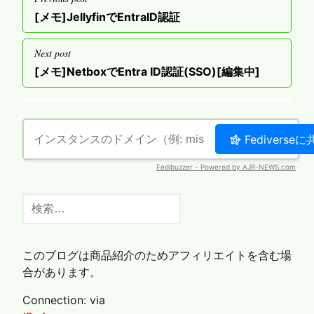
稿
Previous
[メモ]JellyfinでEntraID認証
ナ
post
ビ
Next post
ゲ
Next
[メモ]NetboxでEntra ID認証(SSO)[編集中]
post
ー
シ
ョ
ン
検
索:
このブログは商品紹介のためアフィリエイトを含む場
合があります。
Connection: via