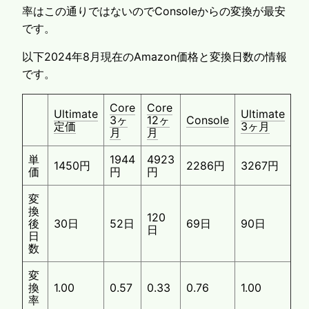
率はこの通りではないのでConsoleからの変換が最安
です。
以下2024年8月現在のAmazon価格と変換日数の情報
です。
Core
Core
Ultimate
Ultimate
3ヶ
12ヶ
Console
定価
3ヶ月
月
月
単
1944
4923
1450円
2286円
3267円
価
円
円
変
換
120
後
30日
52日
69日
90日
日
日
数
変
換
1.00
0.57
0.33
0.76
1.00
率