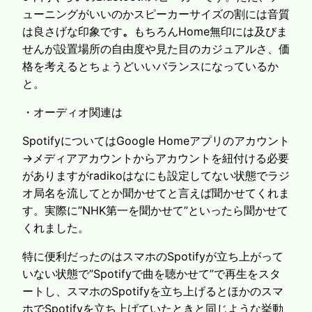
ューニングがいいのかスピーカーサイズの割には音質
は良さげな印象です
。
もちろんHome無印には及びま
せんが設置場所の自由度や見た目のカジュアルさ、価
格を考えるとちょうどいいバランスになっているか
と。
・オーディオ関連は
SpotifyについてはGoogle Homeアプリのアカウント
→メディアアカウントからアカウントを紐付ける必要
がありますがradikoはなにも設定してない状態でラジ
オ局名を流してとか聞かせてと言えば聞かせてくれま
す。実際に”NHK第一を聞かせて”といったら聞かせて
くれました。
特に便利だったのはスマホのSpotifyが立ち上がって
いない状態で”Spotifyで曲を聴かせて”で再生をスタ
ートし、スマホのSpotifyを立ち上げるとほかのスマ
ホでSpotifyを立ち上げていたときと同じような挙動