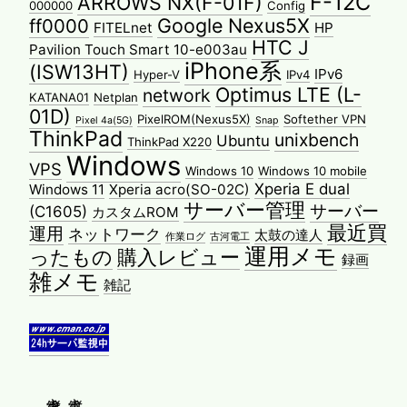
F-12C
ARROWS NX(F-01F)
000000
Config
Google Nexus5X
ff0000
FITELnet
HP
HTC J
Pavilion Touch Smart 10-e003au
iPhone系
(ISW13HT)
IPv6
Hyper-V
IPv4
Optimus LTE (L-
network
KATANA01
Netplan
01D)
PixelROM(Nexus5X)
Softether VPN
Pixel 4a(5G)
Snap
ThinkPad
unixbench
Ubuntu
ThinkPad X220
Windows
VPS
Windows 10
Windows 10 mobile
Xperia E dual
Windows 11
Xperia acro(SO-02C)
サーバー管理
サーバー
(C1605)
カスタムROM
最近買
運用
ネットワーク
太鼓の達人
作業ログ
古河電工
運用メモ
ったもの
購入レビュー
録画
雑メモ
雑記