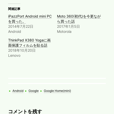
関連記事
iPazzPort Android mini PC
Moto 360(初代)を今更なが
を買った。
ら買った話
2014年7月22日
2017年1月5日
Android
Motorola
ThinkPad X380 Yogaに画
面保護フィルムを貼る話
2018年10月20日
Lenovo
Categories
Tags
▸
Android
▸
Google
▸
Google Home(mini)
コメントを残す