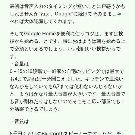
最初は音声入力のタイミングが短いことに戸惑うかも
しれませんが”ねぇ、Google”に続けてそのまましゃ
べれば大体認識してくれます。
そしてGoogle Homeを便利に使うコツは、まずは挨
拶から始めることです。特におはようは朝を始める上
で必須といえるでしょう。いい朝はいい挨拶からで
す。
・音量は
0－15の16段階で一軒家の自宅のリビングでは最大で
も4まであれば十分聞こえました。キッチンで皿洗い
なんかをしていても6,7までは使わないんじゃないか
と。ようはかなり最大音量が大きいです。最大音量で
も音が割れたりはしないのでそこそこ広い部屋でも十
分活躍できるでしょう。
・音質は
5千円くらいのBluetoothスピーカーです。ただ、チ