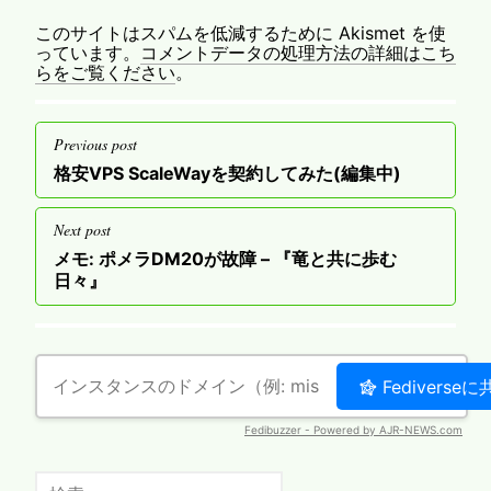
このサイトはスパムを低減するために Akismet を使
っています。
コメントデータの処理方法の詳細はこち
らをご覧ください
。
投
Previous post
稿
Previous
格安VPS ScaleWayを契約してみた(編集中)
ナ
post
ビ
Next post
ゲ
Next
メモ: ポメラDM20が故障 – 『竜と共に歩む
post
ー
日々』
シ
ョ
ン
検