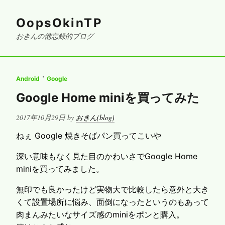
OopsOkinTP
おきんの備忘録的ブログ
·
Android
Google
Google Home miniを買ってみた
Posted
2017年10月29日
by
おきん(blog)
on
ねぇ Google 焼きそばパン買ってこいや
深い意味もなく見た目のかわいさでGoogle Home
miniを買ってみました。
無印でも良かったけど実物大で比較したら意外と大き
くて設置場所に悩み、面倒になったというのもあって
肉まんみたいなサイズ感のminiをポンと購入。