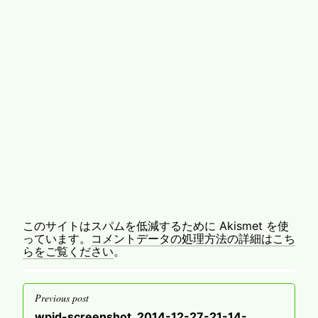
このサイトはスパムを低減するために Akismet を使
っています。
コメントデータの処理方法の詳細はこち
らをご覧ください
。
投
Previous post
稿
Previous
wpid-screenshot_2014-12-27-21-14-