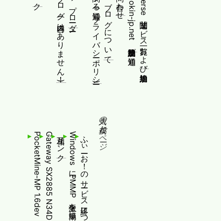
前のブログ(内容はありません！)
制作物/アップローダー
個人情報等に関する通知(プライバシーポリシー)
このブログについて
www.okin-jp.net 追加規約及び通知
Fediverse関連サービス一覧および追加規約
人気の投稿とページ
PocketMine-MP 1.6devの非公式ビルドphar
Gateway SX2885 N34DでOSX86の夢を見るだけ
相互リンク
WindowsにPMMP派生を簡単にインストールする
ふぃーお！のサービス終了について