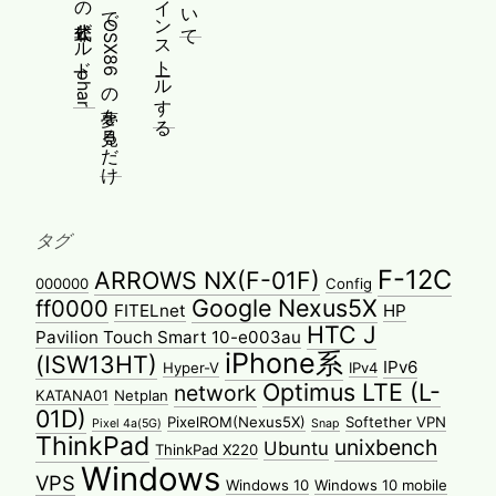
タグ
F-12C
ARROWS NX(F-01F)
000000
Config
Google Nexus5X
ff0000
FITELnet
HP
HTC J
Pavilion Touch Smart 10-e003au
iPhone系
(ISW13HT)
IPv6
Hyper-V
IPv4
Optimus LTE (L-
network
KATANA01
Netplan
01D)
PixelROM(Nexus5X)
Softether VPN
Pixel 4a(5G)
Snap
ThinkPad
unixbench
Ubuntu
ThinkPad X220
Windows
VPS
Windows 10
Windows 10 mobile