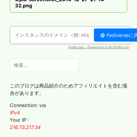
ナ
post
32.png
ビ
ゲ
ー
シ
ョ
ン
検
索:
このブログは商品紹介のためアフィリエイトを含む場
合があります。
Connection: via
IPv4
Your IP :
216.73.217.34