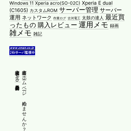
Xperia E dual
Windows 11
Xperia acro(SO-02C)
サーバー管理
サーバー
(C1605)
カスタムROM
最近買
運用
ネットワーク
太鼓の達人
作業ログ
古河電工
運用メモ
ったもの
購入レビュー
録画
雑メモ
雑記
縦書きWeb普及委員会
縦書きホームページ、始めませんか？