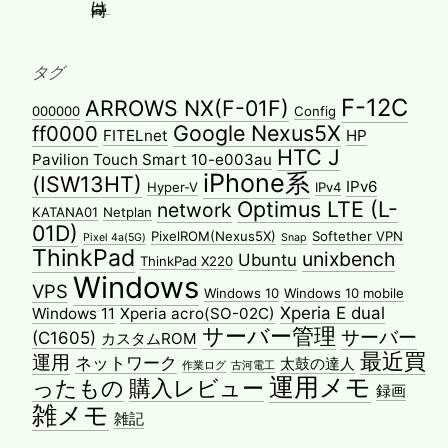
タグ
F-12C
ARROWS NX(F-01F)
000000
Config
Google Nexus5X
ff0000
FITELnet
HP
HTC J
Pavilion Touch Smart 10-e003au
iPhone系
(ISW13HT)
IPv6
Hyper-V
IPv4
Optimus LTE (L-
network
KATANA01
Netplan
01D)
PixelROM(Nexus5X)
Softether VPN
Pixel 4a(5G)
Snap
ThinkPad
unixbench
Ubuntu
ThinkPad X220
Windows
VPS
Windows 10
Windows 10 mobile
Xperia E dual
Windows 11
Xperia acro(SO-02C)
サーバー管理
サーバー
(C1605)
カスタムROM
最近買
運用
ネットワーク
太鼓の達人
作業ログ
古河電工
運用メモ
ったもの
購入レビュー
録画
雑メモ
雑記