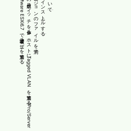
スタンドアロンで動くVMware ESXi6.7で管理者ユーザーを追加する
PowerShellでHyper-Vの仮想スイッチを作る&ホストにTagged VLANを追加する[Pro/Server向け]