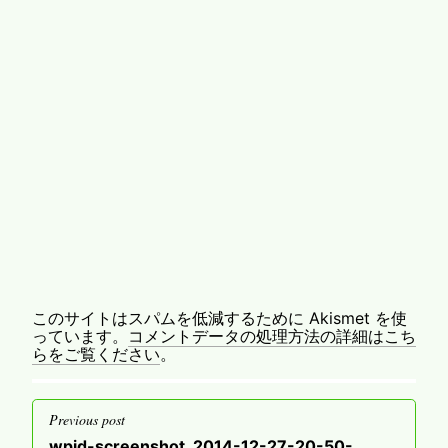
このサイトはスパムを低減するために Akismet を使
っています。
コメントデータの処理方法の詳細はこち
らをご覧ください
。
投
Previous post
稿
Previous
wpid-screenshot_2014-12-27-20-50-