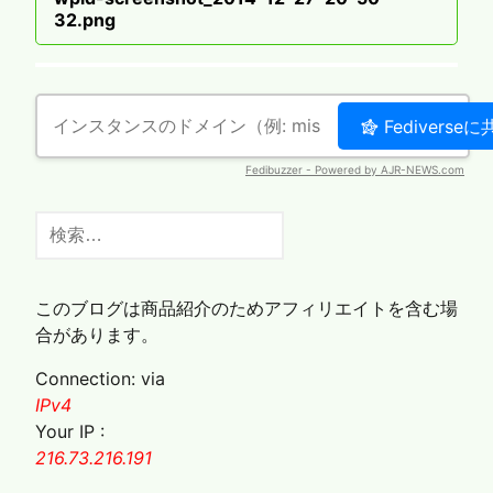
ナ
post
32.png
ビ
ゲ
ー
シ
ョ
ン
検
索:
このブログは商品紹介のためアフィリエイトを含む場
合があります。
Connection: via
IPv4
Your IP :
216.73.216.191