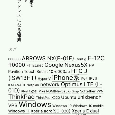
タグ
F-12C
ARROWS NX(F-01F)
000000
Config
Google Nexus5X
ff0000
FITELnet
HP
HTC J
Pavilion Touch Smart 10-e003au
iPhone系
(ISW13HT)
IPv6
Hyper-V
IPv4
Optimus LTE (L-
network
KATANA01
Netplan
01D)
PixelROM(Nexus5X)
Softether VPN
Pixel 4a(5G)
Snap
ThinkPad
unixbench
Ubuntu
ThinkPad X220
Windows
VPS
Windows 10
Windows 10 mobile
Xperia E dual
Windows 11
Xperia acro(SO-02C)