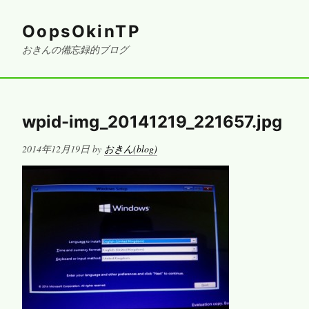
OopsOkinTP
おきんの備忘録的ブログ
wpid-img_20141219_221657.jpg
Posted
2014年12月19日
by
おきん(blog)
on