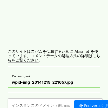
このサイトはスパムを低減するために Akismet を使
っています。
コメントデータの処理方法の詳細はこち
らをご覧ください
。
投
Previous post
稿
Previous
wpid-img_20141219_221657.jpg
ナ
post
ビ
ゲ
ー