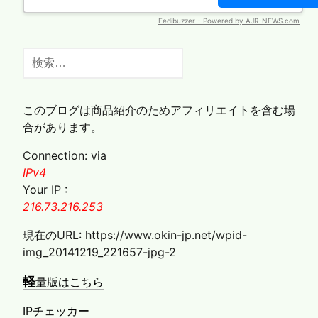
シ
ョ
ン
検
索:
このブログは商品紹介のためアフィリエイトを含む場
合があります。
Connection: via
IPv4
Your IP :
216.73.216.253
現在のURL: https://www.okin-jp.net/wpid-
img_20141219_221657-jpg-2
軽
量版はこちら
IPチェッカー