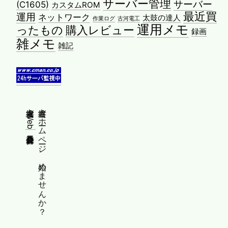
サーバー管理
サーバー
(C1605)
カスタムROM
最近買
運用
ネットワーク
太鼓の達人
作業ログ
古河電工
運用メモ
ったもの
購入レビュー
録画
雑メモ
雑記
縦書きWeb普及委員会
縦書きホームページ、始めませんか？