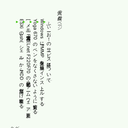
人気の投稿とページ
ESXiのssh(シェル)からHDDの温度だけ取得する
[メモ]古河電工 FITELnet F220・F70の初期化・ファームウェア更新
Yoga 670のペンをなくさないように対策する
WindowsにPMMP派生を簡単にインストールする
ふぃーお！のサービス終了について