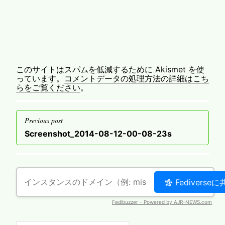
このサイトはスパムを低減するために Akismet を使
っています。
コメントデータの処理方法の詳細はこち
らをご覧ください
。
投
Previous post
稿
Previous
Screenshot_2014-08-12-00-08-23s
ナ
post
ビ
ゲ
ー
シ
ョ
ン