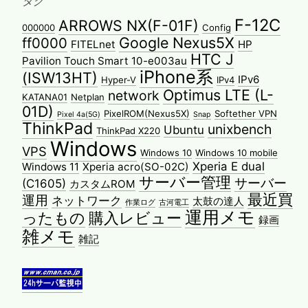
タグ
F-12C
ARROWS NX(F-01F)
000000
Config
Google Nexus5X
ff0000
FITELnet
HP
HTC J
Pavilion Touch Smart 10-e003au
iPhone系
(ISW13HT)
IPv6
Hyper-V
IPv4
Optimus LTE (L-
network
KATANA01
Netplan
01D)
PixelROM(Nexus5X)
Softether VPN
Pixel 4a(5G)
Snap
ThinkPad
unixbench
Ubuntu
ThinkPad X220
Windows
VPS
Windows 10
Windows 10 mobile
Xperia E dual
Windows 11
Xperia acro(SO-02C)
サーバー管理
サーバー
(C1605)
カスタムROM
最近買
運用
ネットワーク
太鼓の達人
作業ログ
古河電工
運用メモ
ったもの
購入レビュー
録画
雑メモ
雑記