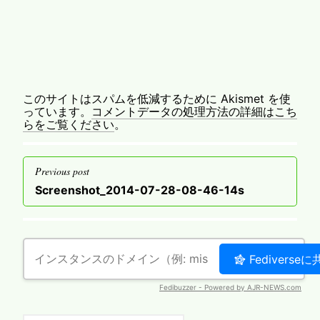
このサイトはスパムを低減するために Akismet を使
っています。
コメントデータの処理方法の詳細はこち
らをご覧ください
。
投
Previous post
稿
Previous
Screenshot_2014-07-28-08-46-14s
ナ
post
ビ
ゲ
ー
シ
ョ
ン