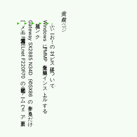
人気の投稿とページ
[メモ]古河電工 FITELnet F220・F70の初期化・ファームウェア更新
Gateway SX2885 N34DでOSX86の夢を見るだけ
相互リンク
WindowsにPMMP派生を簡単にインストールする
ふぃーお！のサービス終了について