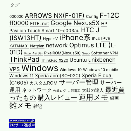
タグ
F-12C
ARROWS NX(F-01F)
000000
Config
Google Nexus5X
ff0000
FITELnet
HP
HTC J
Pavilion Touch Smart 10-e003au
iPhone系
(ISW13HT)
IPv6
Hyper-V
IPv4
Optimus LTE (L-
network
KATANA01
Netplan
01D)
PixelROM(Nexus5X)
Softether VPN
Pixel 4a(5G)
Snap
ThinkPad
unixbench
Ubuntu
ThinkPad X220
Windows
VPS
Windows 10
Windows 10 mobile
Xperia E dual
Windows 11
Xperia acro(SO-02C)
サーバー管理
サーバー
(C1605)
カスタムROM
最近買
運用
ネットワーク
太鼓の達人
作業ログ
古河電工
運用メモ
ったもの
購入レビュー
録画
雑メモ
雑記