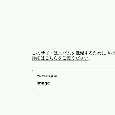
このサイトはスパムを低減するために Akis
詳細はこちらをご覧ください
。
投
Previous post
稿
Previous
image
ナ
post
ビ
ゲ
ー