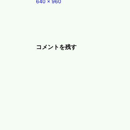
Full
640 × 960
size
コメントを残す