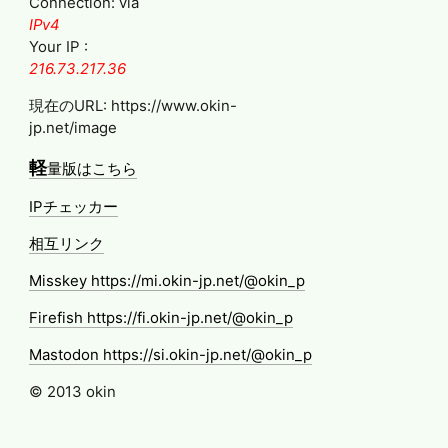
Connection: via
IPv4
Your IP :
216.73.217.36
現在のURL: https://www.okin-
jp.net/image
軽
量版はこちら
IPチェッカー
相互リンク
Misskey https://mi.okin-jp.net/@okin_p
Firefish https://fi.okin-jp.net/@okin_p
Mastodon https://si.okin-jp.net/@okin_p
© 2013 okin