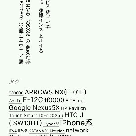
[メモ]古河電工 FITELnet F220・F70の初期化・ファームウェア更新
Gateway SX2885 N34DでOSX86の夢を見るだけ
WindowsにPMMP派生を簡単にインストールする
タグ
ARROWS NX(F-01F)
000000
F-12C
ff0000
FITELnet
Config
Google Nexus5X
HP Pavilion
HTC J
Touch Smart 10-e003au
iPhone系
(ISW13HT)
Hyper-V
network
IPv6
IPv4
KATANA01
Netplan