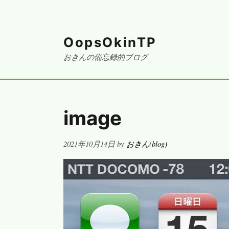
OopsOkinTP
おきんの備忘録的ブログ
image
Posted
2021年10月14日
by
おきん(blog)
on