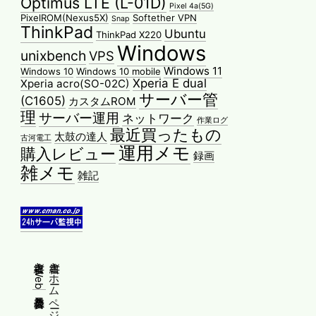
Optimus LTE (L-01D)
Pixel 4a(5G)
PixelROM(Nexus5X)
Softether VPN
Snap
ThinkPad
Ubuntu
ThinkPad X220
Windows
unixbench
VPS
Windows 11
Windows 10
Windows 10 mobile
Xperia E dual
Xperia acro(SO-02C)
サーバー管
(C1605)
カスタムROM
理
サーバー運用
ネットワーク
作業ログ
最近買ったもの
太鼓の達人
古河電工
運用メモ
購入レビュー
録画
雑メモ
雑記
縦書きWeb普及委員会