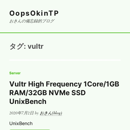
OopsOkinTP
おきんの備忘録的ブログ
タグ:
vultr
Server
Vultr High Frequency 1Core/1GB
RAM/32GB NVMe SSD
UnixBench
Posted
2020年7月2日
by
おきん(blog)
on
UnixBench