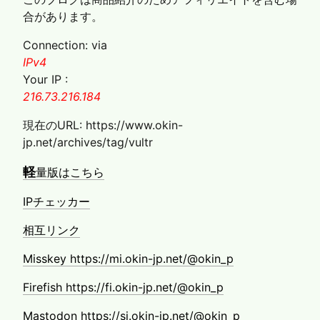
合があります。
Connection: via
IPv4
Your IP :
216.73.216.184
現在のURL: https://www.okin-
jp.net/archives/tag/vultr
軽
量版はこちら
IPチェッカー
相互リンク
Misskey https://mi.okin-jp.net/@okin_p
Firefish https://fi.okin-jp.net/@okin_p
Mastodon https://si.okin-jp.net/@okin_p