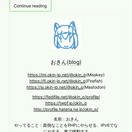
Continue reading
おきん(blog)
https://mi.okin-jp.net/@okin_p
(Misskey)
https://fi.okin-jp.net/@okin_p
(Firefish)
https://si.okin-jp.net/@okin_p
(Mastodon)
https://fedifile.net/@okin_p/profile/
https://twpf.jp/okin_p
http://profile.hatena.ne.jp/okin_p/
名前：おきん
やってること：面倒なことをPHPにやらせる、IPv6でな
にかする、車で移動する