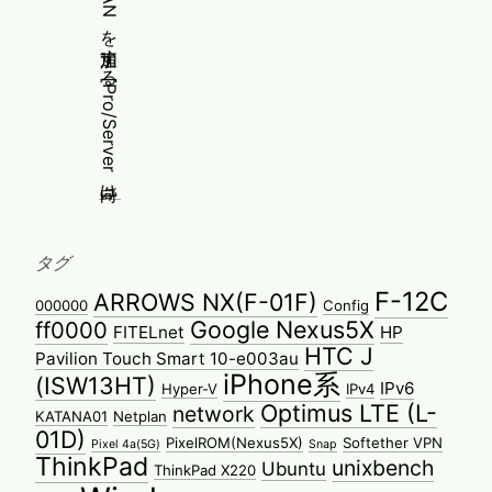
タグ
F-12C
ARROWS NX(F-01F)
000000
Config
Google Nexus5X
ff0000
FITELnet
HP
HTC J
Pavilion Touch Smart 10-e003au
iPhone系
(ISW13HT)
IPv6
Hyper-V
IPv4
Optimus LTE (L-
network
KATANA01
Netplan
01D)
PixelROM(Nexus5X)
Softether VPN
Pixel 4a(5G)
Snap
ThinkPad
unixbench
Ubuntu
ThinkPad X220