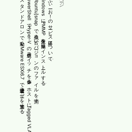
スタンドアロンで動くVMware ESXi6.7で管理者ユーザーを追加する
PowerShellでHyper-Vの仮想スイッチを作る&ホストにTagged VLANを追加する[Pro/Server向け]
[Ubuntu]snapで残る古いバージョンのファイルを消す
WindowsにPMMP派生を簡単にインストールする
ふぃーお！のサービス終了について