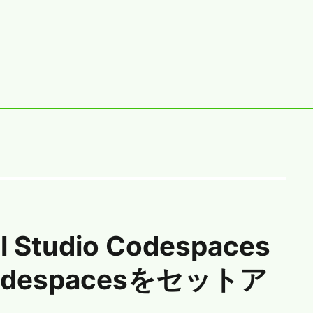
al Studio Codespaces
 Codespacesをセットア