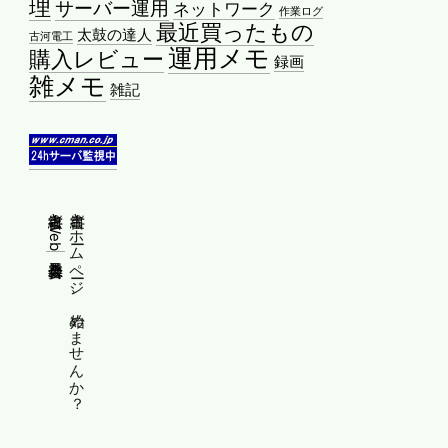
理
サーバー運用
ネットワーク
作業ログ
最近買ったもの
太鼓の達人
古河電工
運用メモ
購入レビュー
録画
雑メモ
雑記
縦書きWeb普及委員会
縦書きホームページ、始めませんか？