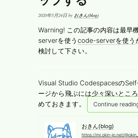
ップする
Posted
2020年5月24日
by
おきん(blog)
on
Warning! この記事の内容は最
serverを使う
code-serverを使う
検討して下さい。
Visual Studio Codespace
ージから飛ぶには少々深いとこ
めておきます。
Continue readin
おきん(blog)
https://mi.okin-jp.net/@okin