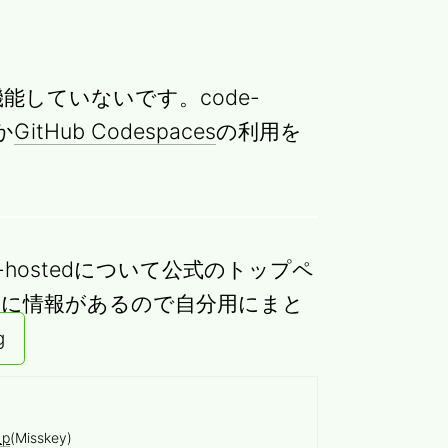
早機能していないです。code-
か
GitHub Codespaces
の利用を
sのSelf-hostedについて公式のトップペ
ろに情報があるので自分用にまと
g
_p
(Misskey)