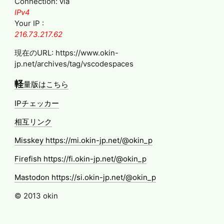
Connection: via
IPv4
Your IP :
216.73.217.62
現在のURL: https://www.okin-
jp.net/archives/tag/vscodespaces
軽
量版はこちら
IPチェッカー
相互リンク
Misskey https://mi.okin-jp.net/@okin_p
Firefish https://fi.okin-jp.net/@okin_p
Mastodon https://si.okin-jp.net/@okin_p
© 2013 okin