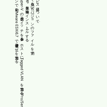
スタンドアロンで動くVMware ESXi6.7で管理者ユーザーを追加する
PowerShellでHyper-Vの仮想スイッチを作る&ホストにTagged VLANを追加する[Pro/Server向け]
WindowsにPMMP派生を簡単にインストールする
[Ubuntu]snapで残る古いバージョンのファイルを消す