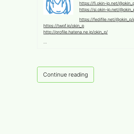
https://fi.okin-jp.net/@okin_
https://si.okin-jp.net/@okin_
https://fedifile.net/@okin_p/p
https://twpf.jp/okin_p
http://profile.hatena.ne.jp/okin_p/
…
[Outdated]
Continue reading
Visual
Studio
Codespaces
の
Self-
hosted
Codespaces