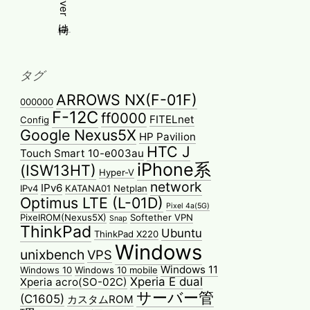
タグ
ARROWS NX(F-01F)
000000
F-12C
ff0000
FITELnet
Config
Google Nexus5X
HP Pavilion
HTC J
Touch Smart 10-e003au
iPhone系
(ISW13HT)
Hyper-V
network
IPv6
IPv4
KATANA01
Netplan
Optimus LTE (L-01D)
Pixel 4a(5G)
PixelROM(Nexus5X)
Softether VPN
Snap
ThinkPad
Ubuntu
ThinkPad X220
Windows
unixbench
VPS
Windows 11
Windows 10
Windows 10 mobile
Xperia E dual
Xperia acro(SO-02C)
サーバー管
(C1605)
カスタムROM