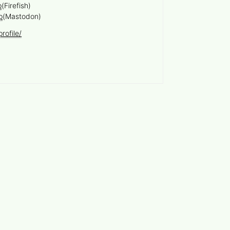
p
(Firefish)
p
(Mastodon)
rofile/