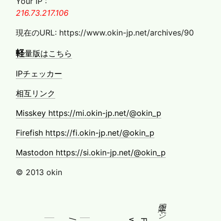
Your IP :
216.73.217.106
現在のURL: https://www.okin-jp.net/archives/90
軽
量版はこちら
IPチェッカー
相互リンク
Misskey https://mi.okin-jp.net/@okin_p
Firefish https://fi.okin-jp.net/@okin_p
Mastodon https://si.okin-jp.net/@okin_p
© 2013 okin
固定ページ