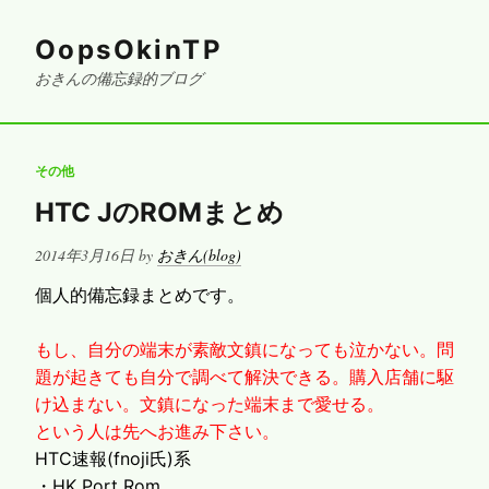
OopsOkinTP
おきんの備忘録的ブログ
その他
HTC JのROMまとめ
Posted
2014年3月16日
by
おきん(blog)
on
個人的備忘録まとめです。
もし、自分の端末が素敵文鎮になっても泣かない。問
題が起きても自分で調べて解決できる。購入店舗に駆
け込まない。文鎮になった端末まで愛せる。
という人は先へお進み下さい。
HTC速報(fnoji氏)系
・
HK Port Rom