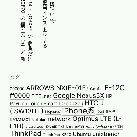
[メモ]古河電工 FITELnet F220・F70の初期化・ファームウェア更新
Gateway SX2885 N34DでOSX86の夢を見るだけ
WindowsにPMMP派生を簡単にインストールする
タグ
F-12C
ARROWS NX(F-01F)
000000
Config
Google Nexus5X
ff0000
FITELnet
HP
HTC J
Pavilion Touch Smart 10-e003au
iPhone系
(ISW13HT)
IPv6
Hyper-V
IPv4
Optimus LTE (L-
network
KATANA01
Netplan
01D)
PixelROM(Nexus5X)
Softether VPN
Pixel 4a(5G)
Snap
ThinkPad
unixbench
Ubuntu
ThinkPad X220