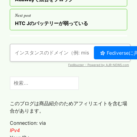
ナ
post
ビ
Next post
ゲ
Next
HTC Jのバッテリーが弱っている
post
ー
シ
ョ
ン
検
索:
このブログは商品紹介のためアフィリエイトを含む場
合があります。
Connection: via
IPv4