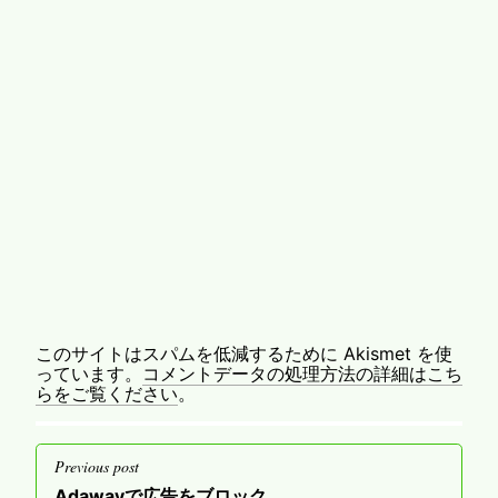
このサイトはスパムを低減するために Akismet を使
っています。
コメントデータの処理方法の詳細はこち
らをご覧ください
。
投
Previous post
稿
Previous
Adawayで広告をブロック