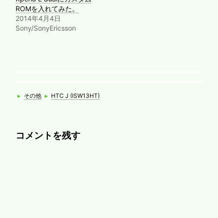
ROMを入れてみた。
2014年4月4日
Sony/SonyEricsson
Categories
Tags
▸
その他
▸
HTC J (ISW13HT)
コメントを残す