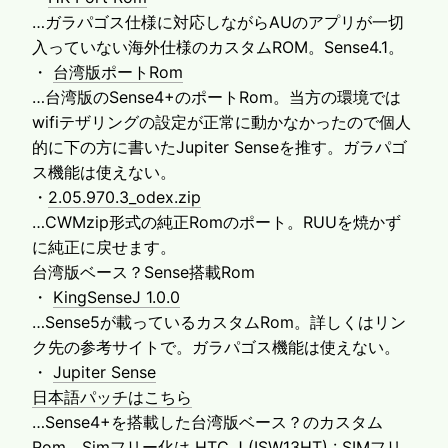
…ガラパゴス仕様に対応しながらAUのアプリが一切
入っていない海外仕様のカスタムROM。Sense4.1。
・
台湾版ポートRom
…台湾版のSense4+のポートRom。当方の環境では
wifiテザリングの設定が正常に動かなかったので個人
的に下の方に書いたJupiter Senseを推す。ガラパゴ
ス機能は使えない。
・
2.05.970.3_odex.zip
…CWMzip形式の純正Romのポート。RUUを焼かず
に純正に戻せます。
台湾版ベース？Sense搭載Rom
・
KingSenseJ 1.0.0
…Sense5が載っているカスタムRom。詳しくはリン
ク先の参考サイトで。ガラパゴス機能は使えない。
・
Jupiter Sense
日本語パッチはこちら
…Sense4+を搭載した台湾版ベース？のカスタム
Rom。Simフリー化は
HTC J (ISW13HT) : SIMフリ