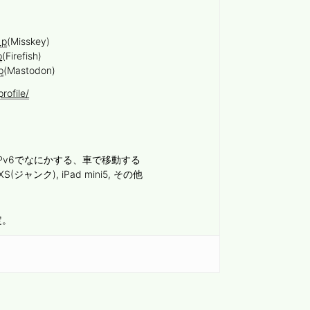
_p
(Misskey)
p
(Firefish)
p
(Mastodon)
rofile/
Pv6でなにかする、車で移動する
 XS(ジャンク), iPad mini5, その他
定。