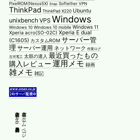
PixelROM(Nexus5X)
Softether VPN
Snap
ThinkPad
Ubuntu
ThinkPad X220
Windows
unixbench
VPS
Windows 11
Windows 10
Windows 10 mobile
Xperia E dual
Xperia acro(SO-02C)
サーバー管
(C1605)
カスタムROM
理
サーバー運用
ネットワーク
作業ログ
最近買ったもの
太鼓の達人
古河電工
運用メモ
購入レビュー
録画
雑メモ
雑記
縦書きWeb普及委員会