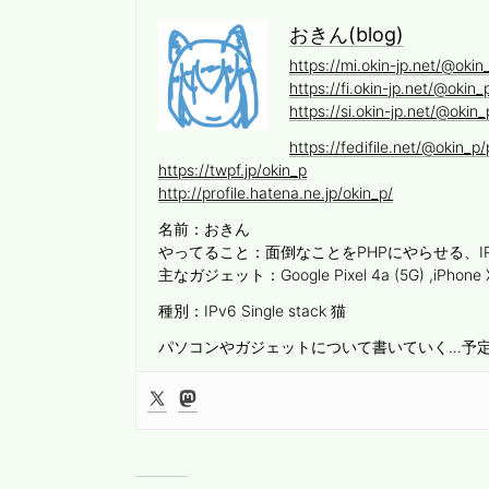
おきん(blog)
https://mi.okin-jp.net/@okin
https://fi.okin-jp.net/@okin_
https://si.okin-jp.net/@okin_
https://fedifile.net/@okin_p/p
https://twpf.jp/okin_p
http://profile.hatena.ne.jp/okin_p/
名前：おきん
やってること：面倒なことをPHPにやらせる、I
主なガジェット：Google Pixel 4a (5G) ,iPhone
種別：IPv6 Single stack 猫
パソコンやガジェットについて書いていく…予