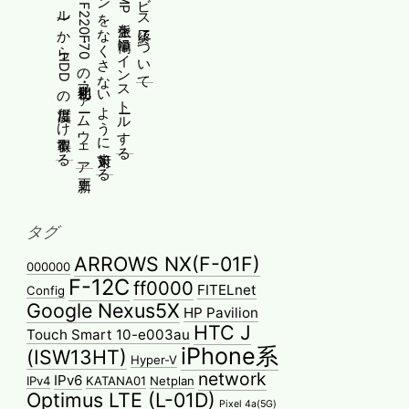
ESXiのssh(シェル)からHDDの温度だけ取得する
[メモ]古河電工 FITELnet F220・F70の初期化・ファームウェア更新
Yoga 670のペンをなくさないように対策する
WindowsにPMMP派生を簡単にインストールする
タグ
ARROWS NX(F-01F)
000000
F-12C
ff0000
FITELnet
Config
Google Nexus5X
HP Pavilion
HTC J
Touch Smart 10-e003au
iPhone系
(ISW13HT)
Hyper-V
network
IPv6
IPv4
KATANA01
Netplan
Optimus LTE (L-01D)
Pixel 4a(5G)