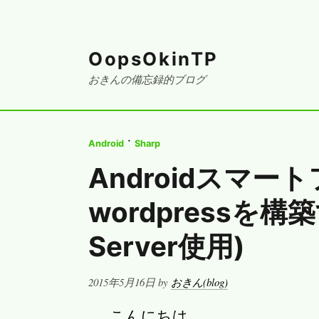
OopsOkinTP
おきんの備忘録的ブログ
·
Android
Sharp
Androidスマ
wordpressを構築
Server使用)
Posted
2015年5月16日
by
おきん(blog)
on
こんにちは