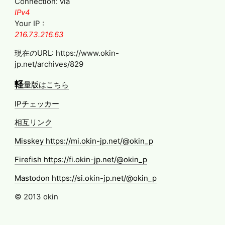
Connection: via
IPv4
Your IP :
216.73.216.63
現在のURL: https://www.okin-
jp.net/archives/829
軽
量版はこちら
IPチェッカー
相互リンク
Misskey https://mi.okin-jp.net/@okin_p
Firefish https://fi.okin-jp.net/@okin_p
Mastodon https://si.okin-jp.net/@okin_p
© 2013 okin