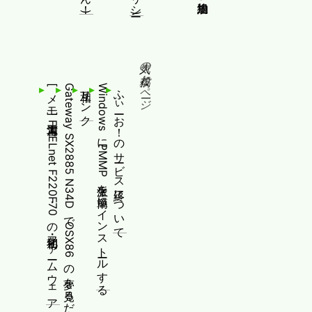
人気の投稿とページ
[メモ]古河電工 FITELnet F220・F70の初期化・ファームウェア更新
Gateway SX2885 N34DでOSX86の夢を見るだけ
相互リンク
WindowsにPMMP派生を簡単にインストールする
ふぃーお！のサービス終了について