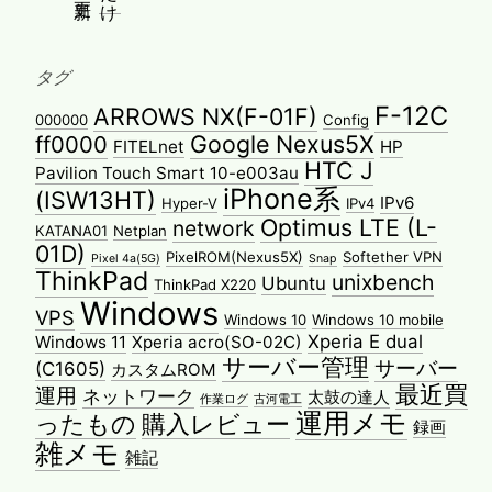
タグ
F-12C
ARROWS NX(F-01F)
000000
Config
Google Nexus5X
ff0000
FITELnet
HP
HTC J
Pavilion Touch Smart 10-e003au
iPhone系
(ISW13HT)
IPv6
Hyper-V
IPv4
Optimus LTE (L-
network
KATANA01
Netplan
01D)
PixelROM(Nexus5X)
Softether VPN
Pixel 4a(5G)
Snap
ThinkPad
unixbench
Ubuntu
ThinkPad X220
Windows
VPS
Windows 10
Windows 10 mobile
Xperia E dual
Windows 11
Xperia acro(SO-02C)
サーバー管理
サーバー
(C1605)
カスタムROM
最近買
運用
ネットワーク
太鼓の達人
作業ログ
古河電工
運用メモ
ったもの
購入レビュー
録画
雑メモ
雑記