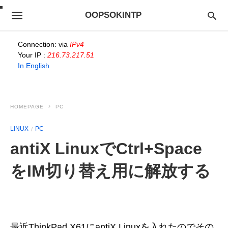
OOPSOKINTP
Connection: via
IPv4
Your IP :
216.73.217.51
In English
HOMEPAGE
PC
LINUX
PC
antiX LinuxでCtrl+Space
をIM切り替え用に解放する
最近ThinkPad X61にantiX Linuxを入れたのでその