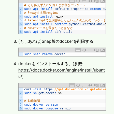
1
# とりあえず入れておくと便利なパッケージ
2
sudo 
apt 
install 
software
-
properties
-
common 
build
-
3
# Proxyする用のnginx
4
sudo 
apt 
install 
nginx
5
# letencryptで証明書をとりたいときのためのパッケージ
6
sudo 
apt 
install 
certbot 
python3
-
certbot
-
dns
-
cloud
7
# NASにデータを置きたいときなど
8
sudo 
apt 
install 
cifs
-
utils
(もしあれば)Snap版のdockerを削除する
1
sudo 
snap 
remove 
docker
dockerをインストールする。(参照:
https://docs.docker.com/engine/install/ubunt
u/
)
1
curl
-
fsSL 
https
:
//get.docker.com -o get-docker.sh
2
sudo 
sh 
get
-
docker
.
sh
3
4
# 動作確認
5
sudo 
docker 
version
6
sudo 
docker 
compose 
version