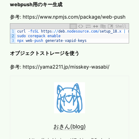
webpush用のキー生成
参考: https://www.npmjs.com/package/web-push
Shell
1
curl
-
fsSL 
https
:
/
/
deb
.nodesource
.com
/
setup_18
.x
|
sudo
2
sudo 
corepack 
enable
3
npx 
web
-
push 
generate
-
vapid
-
keys
オブジェクトストレージを使う
参考: https://yama2211.jp/misskey-wasabi/
おきん(blog)