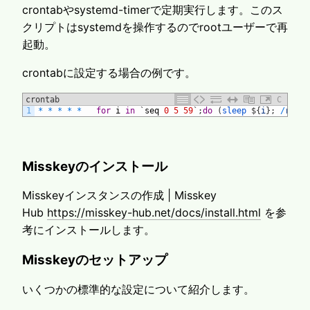
crontabやsystemd-timerで定期実行します。このス
クリプトはsystemdを操作するのでrootユーザーで再
起動。
crontabに設定する場合の例です。
crontab
C
1
*
*
*
*
*
for
i
in
`
seq
0
5
59
`
;
do
(
sleep
$
{
i
}
;
/
root
/
Misskeyのインストール
Misskeyインスタンスの作成 | Misskey
Hub
https://misskey-hub.net/docs/install.html
を参
考にインストールします。
Misskeyのセットアップ
いくつかの標準的な設定について紹介します。