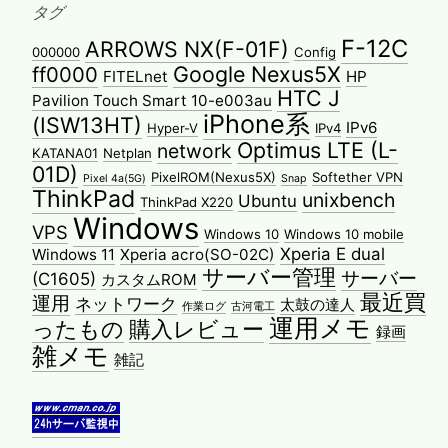
タグ
F-12C
ARROWS NX(F-01F)
000000
Config
Google Nexus5X
ff0000
FITELnet
HP
HTC J
Pavilion Touch Smart 10-e003au
iPhone系
(ISW13HT)
IPv6
Hyper-V
IPv4
Optimus LTE (L-
network
KATANA01
Netplan
01D)
PixelROM(Nexus5X)
Softether VPN
Pixel 4a(5G)
Snap
ThinkPad
unixbench
Ubuntu
ThinkPad X220
Windows
VPS
Windows 10
Windows 10 mobile
Xperia E dual
Windows 11
Xperia acro(SO-02C)
サーバー管理
サーバー
(C1605)
カスタムROM
最近買
運用
ネットワーク
太鼓の達人
作業ログ
古河電工
運用メモ
ったもの
購入レビュー
録画
雑メモ
雑記