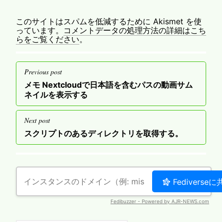
このサイトはスパムを低減するために Akismet を使
っています。
コメントデータの処理方法の詳細はこち
らをご覧ください
。
投
Previous post
稿
Previous
メモ Nextcloudで日本語を含むパスの動画サム
ナ
post
ネイルを表示する
ビ
ゲ
Next post
ー
Next
スクリプトのあるディレクトリを取得する。
post
シ
ョ
ン