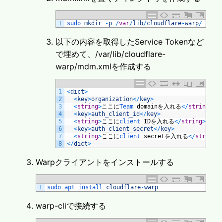
1
sudo 
mkdir
-
p
/
var
/
lib
/
cloudflare
-
warp
/
以下の内容を取得したService Tokenなど
で埋めて、/var/lib/cloudflare-
warp/mdm.xmlを作成する
1
<
dict
>
2
<
key
>
organization
<
/
key
>
3
<
string
>
ここに
Team 
domain
を入れる
<
/
string
>
4
<
key
>
auth_client_id
<
/
key
>
5
<
string
>
ここに
client 
ID
を入れる
<
/
string
>
6
<
key
>
auth_client_secret
<
/
key
>
7
<
string
>
ここに
client 
secret
を入れる
<
/
string
>
8
<
/
dict
>
Warpクライアントをインストールする
1
sudo 
apt 
install 
cloudflare
-
warp
warp-cliで接続する