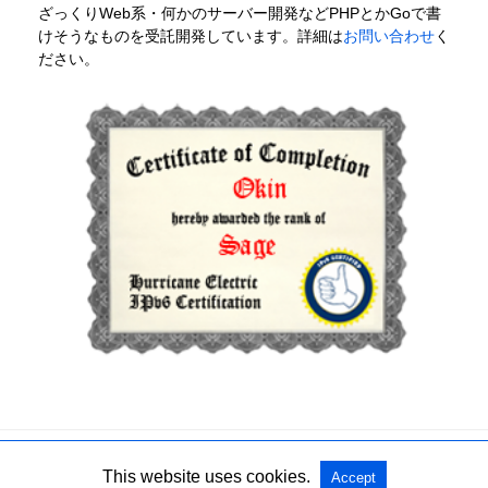
ざっくりWeb系・何かのサーバー開発などPHPとかGoで書
けそうなものを受託開発しています。詳細は
お問い合わせ
く
ださい。
This website uses cookies.
Accept
All Rights Reserved
View Non-AMP Version