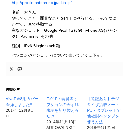
http://profile.hatena.ne.jp/okin_p/
名前：おきん
やってること：面倒なことをPHPにやらせる、IPv6でなに
かする、車で移動する
主なガジェット：Google Pixel 4a (5G) ,iPhone XS(ジャン
ク), iPad mini5, その他
種別：IPv6 Single stack 猫
パソコンやガジェットについて書いていく…予定。
関連記事
VivoTab8用カバー
F-01Fの開発者オ
【追記あり】デジ
着弾しました!!
プションの表示非
タイザ搭載ノート
2014年12月8日
表示を切り替える
PC・タブレットで
PC
だけ
他社製ペンタブを
2014年11月13日
使う方法
ARROWS NX(F-
2018年4月21日