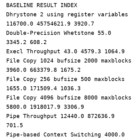
BASELINE RESULT INDEX
Dhrystone 2 using register variables
116700.0 45754621.9 3920.7
Double-Precision Whetstone 55.0
3345.2 608.2
Execl Throughput 43.0 4579.3 1064.9
File Copy 1024 bufsize 2000 maxblocks
3960.0 663379.8 1675.2
File Copy 256 bufsize 500 maxblocks
1655.0 171509.4 1036.3
File Copy 4096 bufsize 8000 maxblocks
5800.0 1918017.9 3306.9
Pipe Throughput 12440.0 872636.9
701.5
Pipe-based Context Switching 4000.0