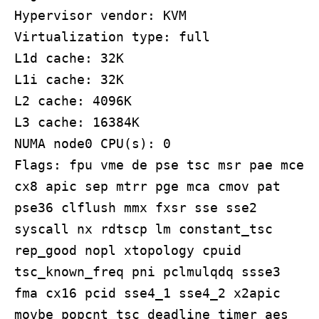
Hypervisor vendor: KVM
Virtualization type: full
L1d cache: 32K
L1i cache: 32K
L2 cache: 4096K
L3 cache: 16384K
NUMA node0 CPU(s): 0
Flags: fpu vme de pse tsc msr pae mce
cx8 apic sep mtrr pge mca cmov pat
pse36 clflush mmx fxsr sse sse2
syscall nx rdtscp lm constant_tsc
rep_good nopl xtopology cpuid
tsc_known_freq pni pclmulqdq ssse3
fma cx16 pcid sse4_1 sse4_2 x2apic
movbe popcnt tsc_deadline_timer aes