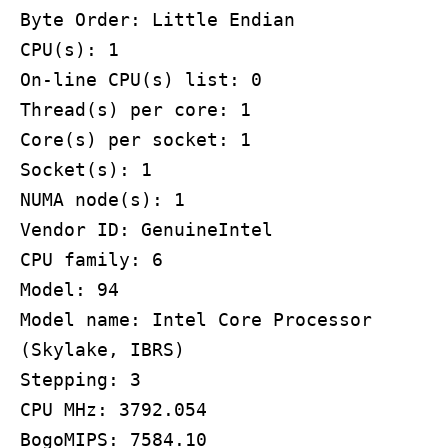
Byte Order: Little Endian
CPU(s): 1
On-line CPU(s) list: 0
Thread(s) per core: 1
Core(s) per socket: 1
Socket(s): 1
NUMA node(s): 1
Vendor ID: GenuineIntel
CPU family: 6
Model: 94
Model name: Intel Core Processor
(Skylake, IBRS)
Stepping: 3
CPU MHz: 3792.054
BogoMIPS: 7584.10