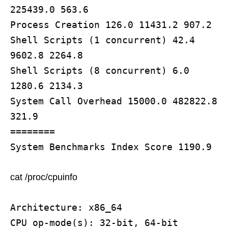
225439.0 563.6
Process Creation 126.0 11431.2 907.2
Shell Scripts (1 concurrent) 42.4
9602.8 2264.8
Shell Scripts (8 concurrent) 6.0
1280.6 2134.3
System Call Overhead 15000.0 482822.8
321.9
========
System Benchmarks Index Score 1190.9
cat /proc/cpuinfo
Architecture: x86_64
CPU op-mode(s): 32-bit, 64-bit