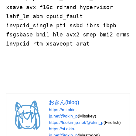
xsave avx f16c rdrand hypervisor
lahf_lm abm cpuid_fault
invpcid_single pti ssbd ibrs ibpb
fsgsbase bmi1 hle avx2 smep bmi2 erms
invpcid rtm xsaveopt arat
おきん(blog)
https://mi.okin-
jp.net/@okin_p
(Misskey)
https://fi.okin-jp.net/@okin_p
(Firefish)
https://si.okin-
jp.net/@okin_p
(Mastodon)