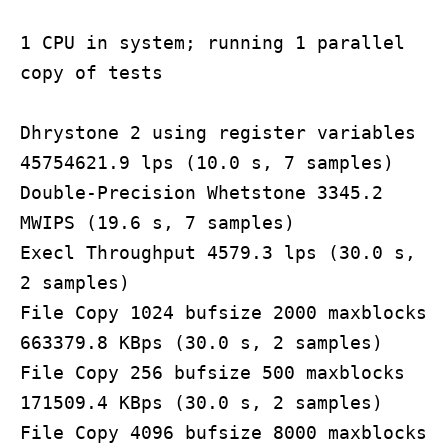
1 CPU in system; running 1 parallel
copy of tests
Dhrystone 2 using register variables
45754621.9 lps (10.0 s, 7 samples)
Double-Precision Whetstone 3345.2
MWIPS (19.6 s, 7 samples)
Execl Throughput 4579.3 lps (30.0 s,
2 samples)
File Copy 1024 bufsize 2000 maxblocks
663379.8 KBps (30.0 s, 2 samples)
File Copy 256 bufsize 500 maxblocks
171509.4 KBps (30.0 s, 2 samples)
File Copy 4096 bufsize 8000 maxblocks