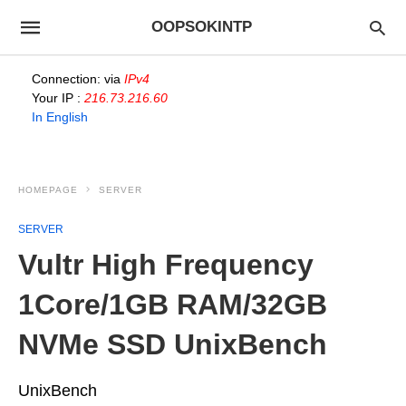
OOPSOKINTP
Connection: via
IPv4
Your IP :
216.73.216.60
In English
HOMEPAGE
SERVER
SERVER
Vultr High Frequency
1Core/1GB RAM/32GB
NVMe SSD UnixBench
UnixBench