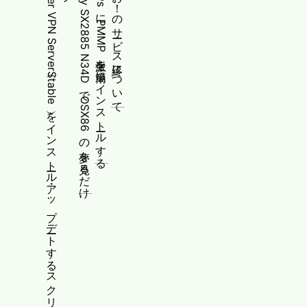
Softether VPN Server（Stable）をインストール・アップデートするスクリプト for Ubuntu
Gateway SX2885 N34DでOSX86の夢を見るだけ
WindowsにPMMP派生を簡単にインストールする
ふぃーお！のサービス終了について