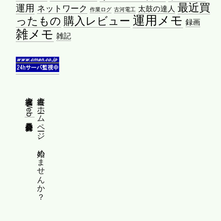
最近買
運用
ネットワーク
太鼓の達人
作業ログ
古河電工
運用メモ
ったもの
購入レビュー
録画
雑メモ
雑記
縦書きWeb普及委員会
縦書きホームページ、始めませんか？