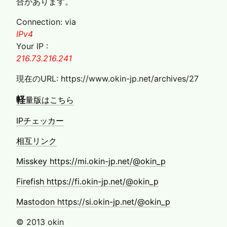
合があります。
Connection: via
IPv4
Your IP :
216.73.216.241
現在のURL: https://www.okin-jp.net/archives/27
軽
量版はこちら
IPチェッカー
相互リンク
Misskey https://mi.okin-jp.net/@okin_p
Firefish https://fi.okin-jp.net/@okin_p
Mastodon https://si.okin-jp.net/@okin_p
© 2013 okin