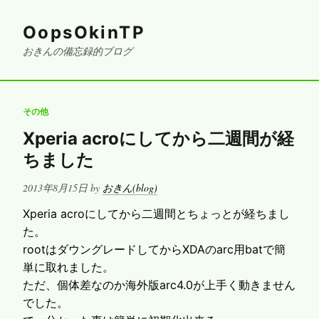
OopsOkinTP
おきんの備忘録的ブログ
その他
Xperia acroにしてから二週間が経
ちました
Posted
2013年8月15日
by
おきん(blog)
on
Xperia acroにしてから二週間とちょっとが経ちまし
た。
rootはダウングレードしてからXDAのarc用batで簡
単に取れました。
ただ、個体差なのか海外版arc4.0が上手く動きません
でした。