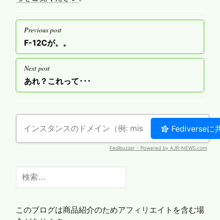
投
Previous post
稿
Previous
F-12Cが。。
ナ
post
ビ
Next post
ゲ
Next
あれ？これって･･･
post
ー
シ
ョ
ン
検
索:
このブログは商品紹介のためアフィリエイトを含む場