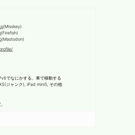
_p
(Misskey)
p
(Firefish)
p
(Mastodon)
rofile/
Pv6でなにかする、車で移動する
 XS(ジャンク), iPad mini5, その他
定。