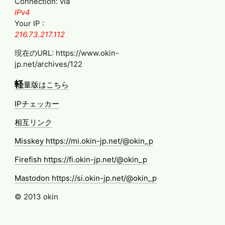
Connection: via
IPv4
Your IP :
216.73.217.112
現在のURL: https://www.okin-
jp.net/archives/122
軽
量版はこちら
IPチェッカー
相互リンク
Misskey https://mi.okin-jp.net/@okin_p
Firefish https://fi.okin-jp.net/@okin_p
Mastodon https://si.okin-jp.net/@okin_p
© 2013 okin