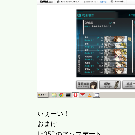
いぇーい！
おまけ
L-05Dのアップデート