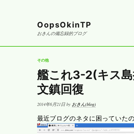
OopsOkinTP
おきんの備忘録的ブログ
その他
艦これ3-2(キス島
文鎮回復
Posted
2014年6月21日
by
おきん(blog)
on
最近ブログのネタに困っていた