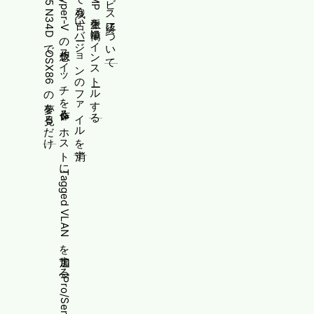
Gateway SX2885 N34DでOSX86の夢を見るだけ
PowerShellでHyper-Vの仮想スイッチを作る&ホストにTagged VLANを追加する[Pro/Server向け]
[Ubuntu]snapで残る古いバージョンのファイルを消す
WindowsにPMMP派生を簡単にインストールする