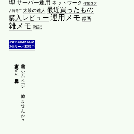
理
サーバー運用
ネットワーク
作業ログ
最近買ったもの
太鼓の達人
古河電工
運用メモ
購入レビュー
録画
雑メモ
雑記
縦書きWeb普及委員会
縦書きホームページ、始めませんか？