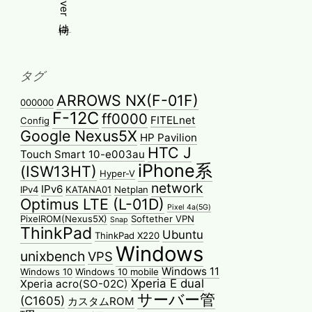
タグ
ARROWS NX(F-01F)
000000
F-12C
ff0000
FITELnet
Config
Google Nexus5X
HP Pavilion
HTC J
Touch Smart 10-e003au
iPhone系
(ISW13HT)
Hyper-V
network
IPv6
IPv4
KATANA01
Netplan
Optimus LTE (L-01D)
Pixel 4a(5G)
PixelROM(Nexus5X)
Softether VPN
Snap
ThinkPad
Ubuntu
ThinkPad X220
Windows
unixbench
VPS
Windows 11
Windows 10
Windows 10 mobile
Xperia E dual
Xperia acro(SO-02C)
サーバー管
(C1605)
カスタムROM