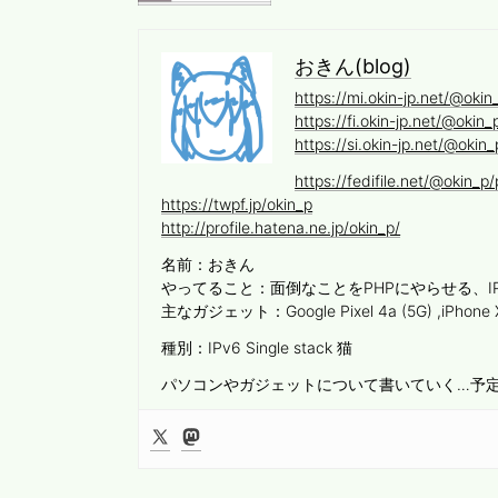
おきん(blog)
https://mi.okin-jp.net/@okin
https://fi.okin-jp.net/@okin_
https://si.okin-jp.net/@okin_
https://fedifile.net/@okin_p/p
https://twpf.jp/okin_p
http://profile.hatena.ne.jp/okin_p/
名前：おきん
やってること：面倒なことをPHPにやらせる、I
主なガジェット：Google Pixel 4a (5G) ,iPhone
種別：IPv6 Single stack 猫
パソコンやガジェットについて書いていく…予