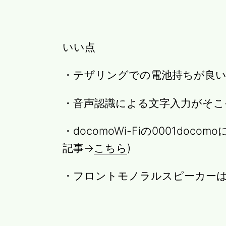
いい点
・テザリングでの電池持ちが良
・音声認識による文字入力がそこ
・docomoWi-Fiの0001doco
記事→
こちら
)
・フロントモノラルスピーカー