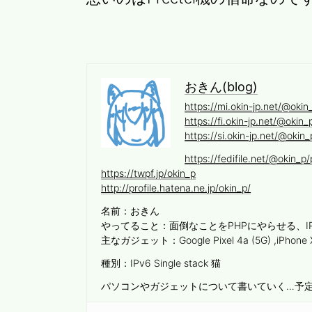
おきん(blog)
https://mi.okin-jp.net/@okin
https://fi.okin-jp.net/@okin_
https://si.okin-jp.net/@okin_
https://fedifile.net/@okin_p/p
https://twpf.jp/okin_p
http://profile.hatena.ne.jp/okin_p/
名前：おきん
やってること：面倒なことをPHPにやらせる、I
主なガジェット：Google Pixel 4a (5G) ,iPhone
種別：IPv6 Single stack 猫
パソコンやガジェットについて書いていく…予