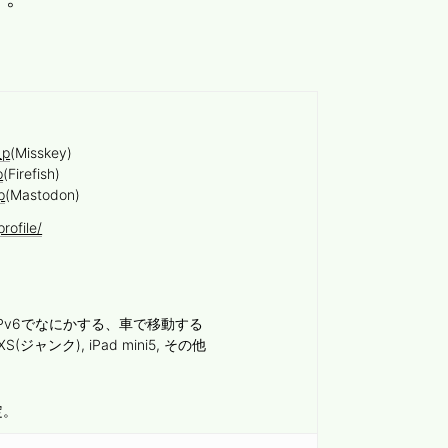
_p
(Misskey)
p
(Firefish)
p
(Mastodon)
rofile/
Pv6でなにかする、車で移動する
 XS(ジャンク), iPad mini5, その他
定。