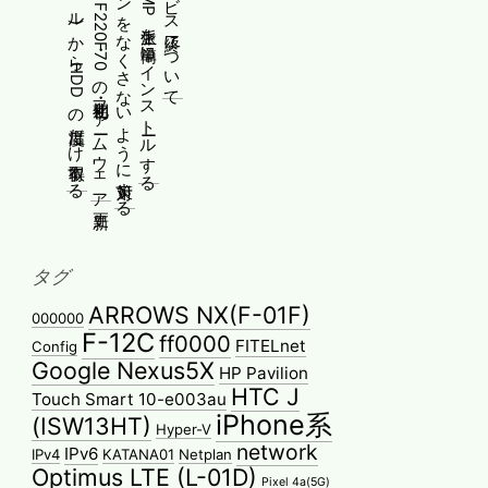
ESXiのssh(シェル)からHDDの温度だけ取得する
[メモ]古河電工 FITELnet F220・F70の初期化・ファームウェア更新
Yoga 670のペンをなくさないように対策する
WindowsにPMMP派生を簡単にインストールする
タグ
ARROWS NX(F-01F)
000000
F-12C
ff0000
FITELnet
Config
Google Nexus5X
HP Pavilion
HTC J
Touch Smart 10-e003au
iPhone系
(ISW13HT)
Hyper-V
network
IPv6
IPv4
KATANA01
Netplan
Optimus LTE (L-01D)
Pixel 4a(5G)