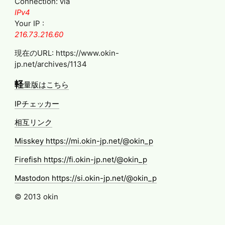
Connection: via
IPv4
Your IP :
216.73.216.60
現在のURL: https://www.okin-
jp.net/archives/1134
軽
量版はこちら
IPチェッカー
相互リンク
Misskey https://mi.okin-jp.net/@okin_p
Firefish https://fi.okin-jp.net/@okin_p
Mastodon https://si.okin-jp.net/@okin_p
© 2013 okin