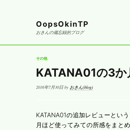
OopsOkinTP
おきんの備忘録的ブログ
その他
KATANA01の
Posted
2016年7月30日
by
おきん(blog)
on
KATANA01の追加レビューと
月ほど使ってみての所感をまと