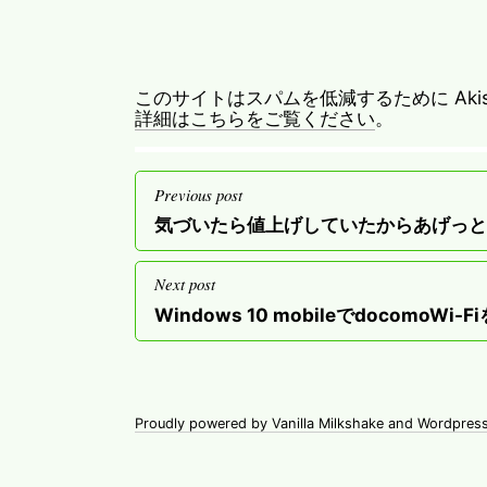
このサイトはスパムを低減するために Akis
詳細はこちらをご覧ください
。
投
Previous post
稿
Previous
気づいたら値上げしていたからあげっ
ナ
post
ビ
Next post
ゲ
Next
Windows 10 mobileでdocomoWi-
post
ー
シ
ョ
Proudly powered by Vanilla Milkshake and Wordpres
ン