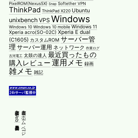
PixelROM(Nexus5X)
Softether VPN
Snap
ThinkPad
Ubuntu
ThinkPad X220
Windows
unixbench
VPS
Windows 11
Windows 10
Windows 10 mobile
Xperia E dual
Xperia acro(SO-02C)
サーバー管
(C1605)
カスタムROM
理
サーバー運用
ネットワーク
作業ログ
最近買ったもの
太鼓の達人
古河電工
運用メモ
購入レビュー
録画
雑メモ
雑記
縦書きWeb普及委員会