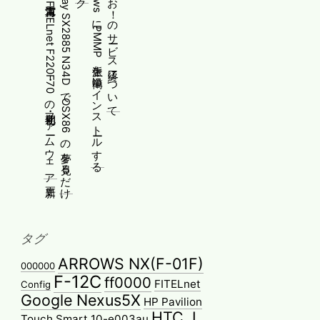
[メモ]古河電工 FITELnet F220・F70の初期化・ファームウェア更新
Gateway SX2885 N34DでOSX86の夢を見るだけ
WindowsにPMMP派生を簡単にインストールする
ふぃーお！のサービス終了について
タグ
ARROWS NX(F-01F)
000000
F-12C
ff0000
FITELnet
Config
Google Nexus5X
HP Pavilion
HTC J
Touch Smart 10-e003au