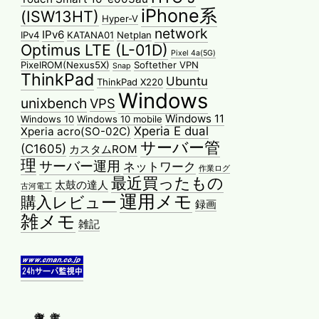
iPhone系
(ISW13HT)
Hyper-V
network
IPv6
IPv4
KATANA01
Netplan
Optimus LTE (L-01D)
Pixel 4a(5G)
PixelROM(Nexus5X)
Softether VPN
Snap
ThinkPad
Ubuntu
ThinkPad X220
Windows
unixbench
VPS
Windows 11
Windows 10
Windows 10 mobile
Xperia E dual
Xperia acro(SO-02C)
サーバー管
(C1605)
カスタムROM
理
サーバー運用
ネットワーク
作業ログ
最近買ったもの
太鼓の達人
古河電工
運用メモ
購入レビュー
録画
雑メモ
雑記