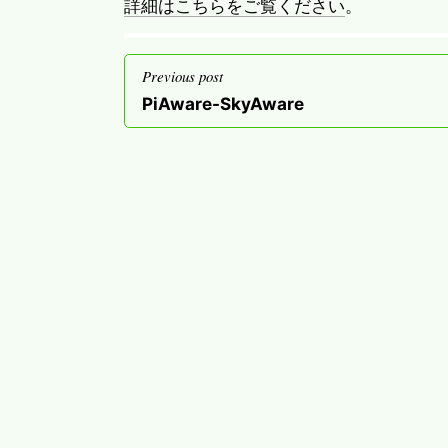
詳細はこちらをご覧ください
。
投
Previous post
稿
Previous
PiAware-SkyAware
ナ
post
ビ
ゲ
ー
シ
ョ
ン