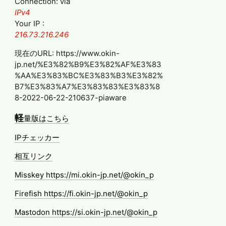
Connection: via
IPv4
Your IP :
216.73.216.246
現在のURL: https://www.okin-
jp.net/%E3%82%B9%E3%82%AF%E3%83
%AA%E3%83%BC%E3%83%B3%E3%82%
B7%E3%83%A7%E3%83%83%E3%83%8
8-2022-06-22-210637-piaware
軽
量版はこちら
IPチェッカー
相互リンク
Misskey https://mi.okin-jp.net/@okin_p
Firefish https://fi.okin-jp.net/@okin_p
Mastodon https://si.okin-jp.net/@okin_p