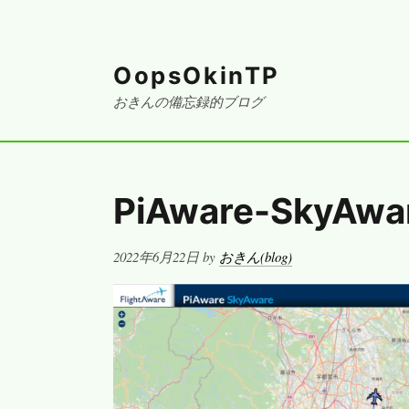
OopsOkinTP
おきんの備忘録的ブログ
PiAware-SkyAwa
Posted
2022年6月22日
by
おきん(blog)
on