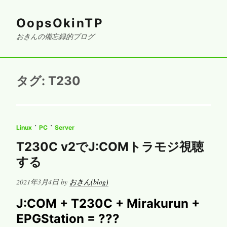
OopsOkinTP
おきんの備忘録的ブログ
タグ:
T230
·
·
Linux
PC
Server
T230C v2でJ:COMトラモジ視聴
する
Posted
2021年3月4日
by
おきん(blog)
on
J:COM + T230C + Mirakurun +
EPGStation = ???