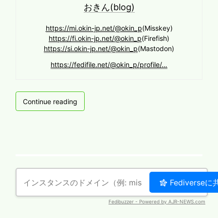
おきん(blog)
https://mi.okin-jp.net/@okin_p
(Misskey)
https://fi.okin-jp.net/@okin_p
(Firefish)
https://si.okin-jp.net/@okin_p
(Mastodon)
https://fedifile.net/@okin_p/profile/…
T230C
Continue reading
v2
で
J:COM
ト
ラ
モ
ジ
視
聴
す
る