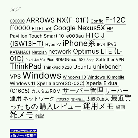
タグ
F-12C
ARROWS NX(F-01F)
000000
Config
Google Nexus5X
ff0000
FITELnet
HP
HTC J
Pavilion Touch Smart 10-e003au
iPhone系
(ISW13HT)
IPv6
Hyper-V
IPv4
Optimus LTE (L-
network
KATANA01
Netplan
01D)
PixelROM(Nexus5X)
Softether VPN
Pixel 4a(5G)
Snap
ThinkPad
unixbench
Ubuntu
ThinkPad X220
Windows
VPS
Windows 10
Windows 10 mobile
Xperia E dual
Windows 11
Xperia acro(SO-02C)
サーバー管理
サーバー
(C1605)
カスタムROM
最近買
運用
ネットワーク
太鼓の達人
作業ログ
古河電工
運用メモ
ったもの
購入レビュー
録画
雑メモ
雑記