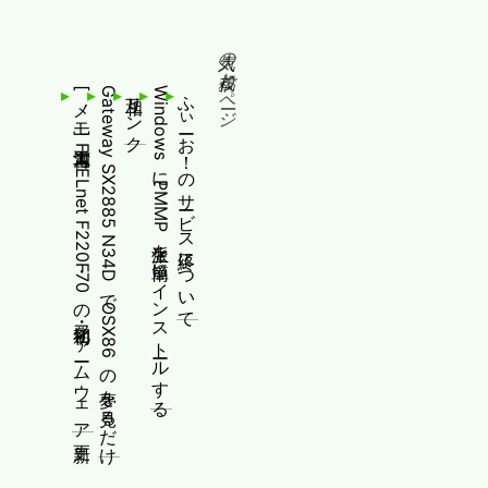
人気の投稿とページ
[メモ]古河電工 FITELnet F220・F70の初期化・ファームウェア更新
Gateway SX2885 N34DでOSX86の夢を見るだけ
相互リンク
WindowsにPMMP派生を簡単にインストールする
ふぃーお！のサービス終了について