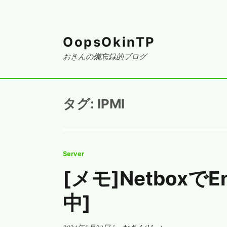
OopsOkinTP
おきんの備忘録的ブログ
タグ:
IPMI
Server
[メモ]NetboxでEn
中]