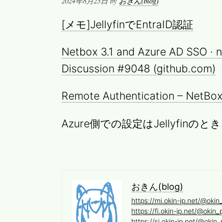
Posted
2024年8月23日
by
おきん(blog)
on
[メモ]JellyfinでEntraID認証
Netbox 3.1 and Azure AD SSO · 
Discussion #9048 (github.com)
Remote Authentication – NetBo
Azure側での設定はJellyfinの
おきん(blog)
https://mi.okin-jp.net/@okin
https://fi.okin-jp.net/@okin_
https://si.okin-jp.net/@okin_