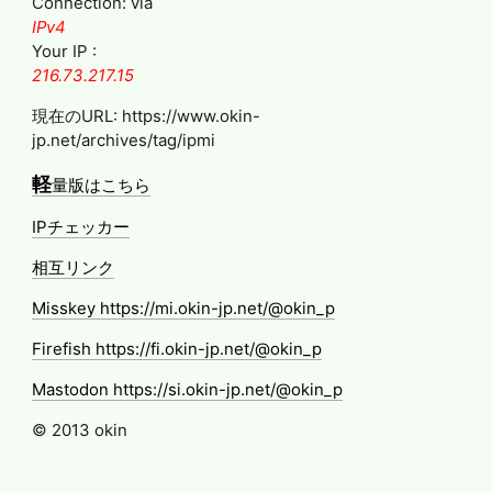
Connection: via
IPv4
Your IP :
216.73.217.15
現在のURL: https://www.okin-
jp.net/archives/tag/ipmi
軽
量版はこちら
IPチェッカー
相互リンク
Misskey https://mi.okin-jp.net/@okin_p
Firefish https://fi.okin-jp.net/@okin_p
Mastodon https://si.okin-jp.net/@okin_p
© 2013 okin