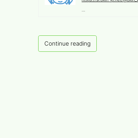
…
[メ
Continue reading
モ]Netbox
で
Entra
ID
認
証
(SSO)
[編
集
中]