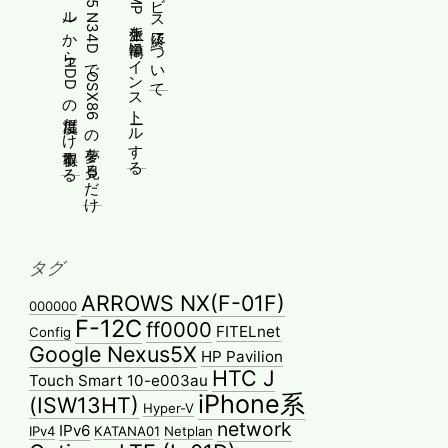
ESXiのssh(シェル)からHDDの温度だけ取得する
Gateway SX2885 N34DでOSX86の夢を見るだけ
WindowsにPMMP派生を簡単にインストールする
タグ
ARROWS NX(F-01F)
000000
F-12C
ff0000
FITELnet
Config
Google Nexus5X
HP Pavilion
HTC J
Touch Smart 10-e003au
iPhone系
(ISW13HT)
Hyper-V
network
IPv6
IPv4
KATANA01
Netplan