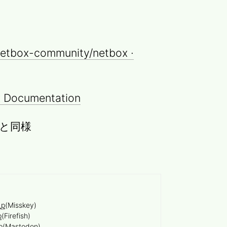
netbox-community/netbox ·
x Documentation
ときと同様
_p
(Misskey)
p
(Firefish)
p
(Mastodon)