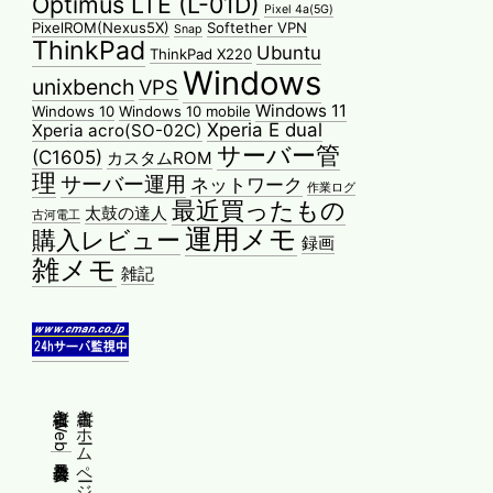
Optimus LTE (L-01D)
Pixel 4a(5G)
PixelROM(Nexus5X)
Softether VPN
Snap
ThinkPad
Ubuntu
ThinkPad X220
Windows
unixbench
VPS
Windows 11
Windows 10
Windows 10 mobile
Xperia E dual
Xperia acro(SO-02C)
サーバー管
(C1605)
カスタムROM
理
サーバー運用
ネットワーク
作業ログ
最近買ったもの
太鼓の達人
古河電工
運用メモ
購入レビュー
録画
雑メモ
雑記
縦書きWeb普及委員会