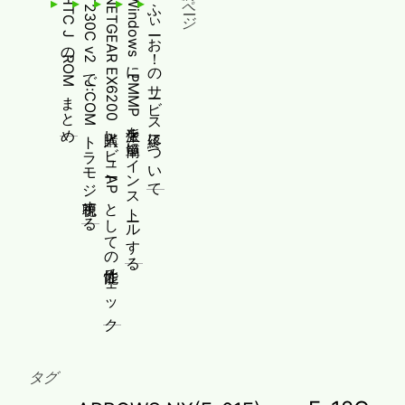
HTC JのROMまとめ
T230C v2でJ:COMトラモジ視聴する
NETGEAR EX6200購入レビュー APとしての性能チェック
WindowsにPMMP派生を簡単にインストールする
ふぃーお！のサービス終了について
タグ