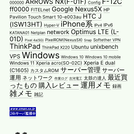
F-12C
ARROWS NX(F-01F)
000000
Config
Google Nexus5X
ff0000
FITELnet
HP
HTC J
Pavilion Touch Smart 10-e003au
iPhone系
(ISW13HT)
IPv6
Hyper-V
IPv4
Optimus LTE (L-
network
KATANA01
Netplan
01D)
PixelROM(Nexus5X)
Softether VPN
Pixel 4a(5G)
Snap
ThinkPad
unixbench
Ubuntu
ThinkPad X220
Windows
VPS
Windows 10
Windows 10 mobile
Xperia E dual
Windows 11
Xperia acro(SO-02C)
サーバー管理
サーバー
(C1605)
カスタムROM
最近買
運用
ネットワーク
太鼓の達人
作業ログ
古河電工
運用メモ
ったもの
購入レビュー
録画
雑メモ
雑記