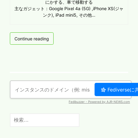
にかする、車で移動する
主なガジェット：Google Pixel 4a (5G) ,iPhone XS(ジャ
ンク), iPad mini5, その他…
Acer
Continue reading
Aspire
one
AOA150
を
買
っ
て
き
た！
&windowsTP
を
検
イ
索:
ン
ス