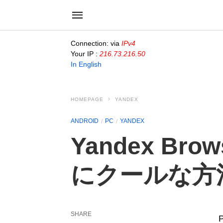
Connection: via
IPv4
Your IP :
216.73.216.50
In English
HOMEPAGE
YANDEX
ANDROID
PC
YANDEX
Yandex Br
にクールな方
SHARE