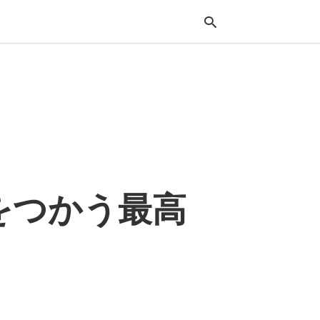
Typ
your
sea
que
and
hit
ente
lusをつかう最高