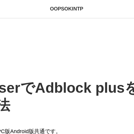
OOPSOKINTP
owserでAdblock p
法
PC版Android版共通です。