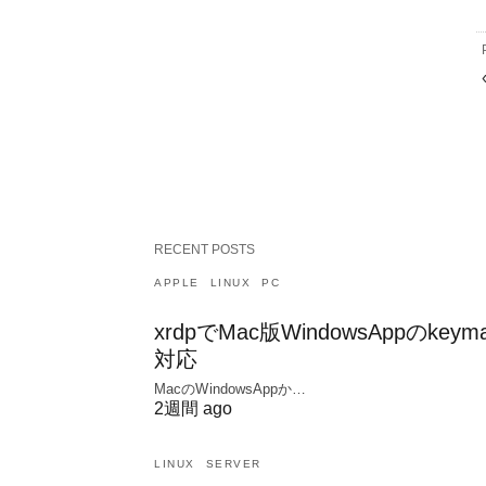
RECENT POSTS
APPLE
LINUX
PC
xrdpでMac版WindowsAppのkeym
対応
MacのWindowsAppか…
2週間 ago
LINUX
SERVER